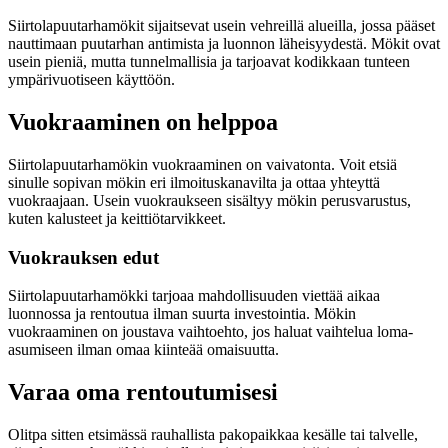
Siirtolapuutarhamökit sijaitsevat usein vehreillä alueilla, jossa pääset
nauttimaan puutarhan antimista ja luonnon läheisyydestä. Mökit ovat
usein pieniä, mutta tunnelmallisia ja tarjoavat kodikkaan tunteen
ympärivuotiseen käyttöön.
Vuokraaminen on helppoa
Siirtolapuutarhamökin vuokraaminen on vaivatonta. Voit etsiä
sinulle sopivan mökin eri ilmoituskanavilta ja ottaa yhteyttä
vuokraajaan. Usein vuokraukseen sisältyy mökin perusvarustus,
kuten kalusteet ja keittiötarvikkeet.
Vuokrauksen edut
Siirtolapuutarhamökki tarjoaa mahdollisuuden viettää aikaa
luonnossa ja rentoutua ilman suurta investointia. Mökin
vuokraaminen on joustava vaihtoehto, jos haluat vaihtelua loma-
asumiseen ilman omaa kiinteää omaisuutta.
Varaa oma rentoutumisesi
Olitpa sitten etsimässä rauhallista pakopaikkaa kesälle tai talvelle,