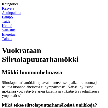
Kategorier
Kasveja
Asuinpaikka
Lämpö
Taide
Keittiö
Valaistus
Energiaa
Talous
Vuokrataan
Siirtolapuutarhamökki
Mökki luonnonhelmassa
Siirtolapuutarhamökit tarjoavat ihanteellisen paikan rentoutua ja
nauttia luonnonläheisestä elinympäristöstä. Näissä idyllisissä
mökeissä voit vetäytyä arjen kiireiltä ja virkistäytyä rauhallisessa
ympäristössä.
Mikä tekee siirtolapuutarhamökeistä uniikkeja?