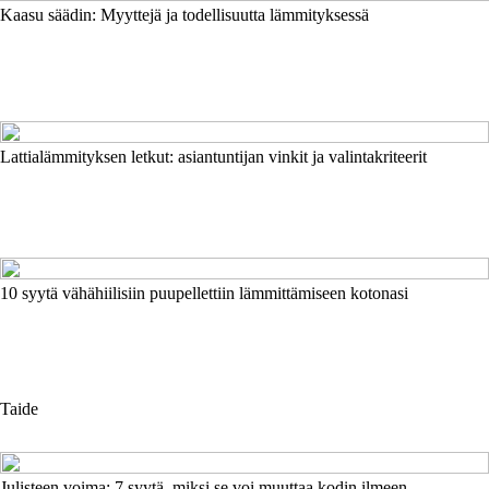
Kaasu säädin: Myyttejä ja todellisuutta lämmityksessä
Lattialämmityksen letkut: asiantuntijan vinkit ja valintakriteerit
10 syytä vähähiilisiin puupellettiin lämmittämiseen kotonasi
Taide
Julisteen voima: 7 syytä, miksi se voi muuttaa kodin ilmeen