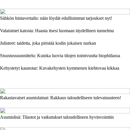
Sähkön hintavertailu: näin löydät edullisimmat tarjoukset nyt!
Valaisimet katosta: Haasta itsesi luomaan täydellinen tunnelma
Julisteet: taidetta, joka piristää kodin jokaisen nurkan
Sisustussuunnittelu: Kuinka luovia tilojen toimivuutta biophiliassa
Kehystetyt kaunotar: Kuvakehysten kymmenen kiehtovaa kikkaa
Rakastavaiset asuntolainat: Rakkaus taloudelliseen tulevaisuuteen!
Asumislisä: Tilastot ja vaikutukset taloudelliseen hyvinvointiin