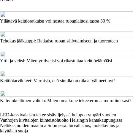
Yllättävä keittiöratkaisu voi nostaa ruoanlaittosi tasoa 30 %!
Tehokas jääkaappi: Ratkaisu ruoan säilyttämiseen ja tuoreuteen
Yrtit ja veitsi: Miten yrttiveitsi voi rikastuttaa keittiöelämääsi
Keittiötarvikkeet: Varmista, että sinulla on oikeat välineet nyt!
Kahvinkeittimen valinta: Miten oma kone tekee eron aamurutiinissasi?
LED-kasvivalaisin tekee sisäviljelystä helppoa ympäri vuoden
Vanhojen kivitalojen kiinteistöhuolto Helsingin kantakaupungissa
Nettikasinoiden maailma Suomessa: turvallisuus, luotettavuus ja
käyttäjän suoja