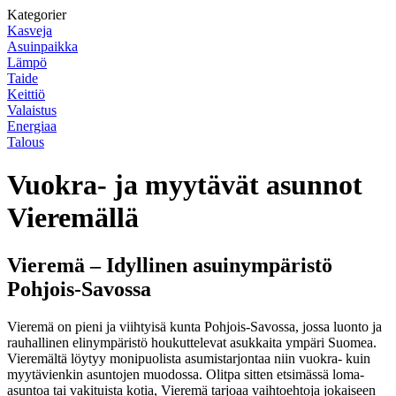
Kategorier
Kasveja
Asuinpaikka
Lämpö
Taide
Keittiö
Valaistus
Energiaa
Talous
Vuokra- ja myytävät asunnot
Vieremällä
Vieremä – Idyllinen asuinympäristö
Pohjois-Savossa
Vieremä on pieni ja viihtyisä kunta Pohjois-Savossa, jossa luonto ja
rauhallinen elinympäristö houkuttelevat asukkaita ympäri Suomea.
Vieremältä löytyy monipuolista asumistarjontaa niin vuokra- kuin
myytävienkin asuntojen muodossa. Olitpa sitten etsimässä loma-
asuntoa tai vakituista kotia, Vieremä tarjoaa vaihtoehtoja jokaiseen