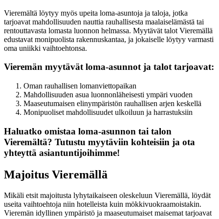
Vieremältä löytyy myös upeita loma-asuntoja ja taloja, jotka
tarjoavat mahdollisuuden nauttia rauhallisesta maalaiselämästä tai
rentouttavasta lomasta luonnon helmassa. Myytävät talot Vieremällä
edustavat monipuolista rakennuskantaa, ja jokaiselle löytyy varmasti
oma uniikki vaihtoehtonsa.
Vieremän myytävät loma-asunnot ja talot tarjoavat:
Oman rauhallisen lomanviettopaikan
Mahdollisuuden asua luonnonläheisesti ympäri vuoden
Maaseutumaisen elinympäristön rauhallisen arjen keskellä
Monipuoliset mahdollisuudet ulkoiluun ja harrastuksiin
Haluatko omistaa loma-asunnon tai talon
Vieremältä? Tutustu myytäviin kohteisiin ja ota
yhteyttä asiantuntijoihimme!
Majoitus Vieremällä
Mikäli etsit majoitusta lyhytaikaiseen oleskeluun Vieremällä, löydät
useita vaihtoehtoja niin hotelleista kuin mökkivuokraamoistakin.
Vieremän idyllinen ympäristö ja maaseutumaiset maisemat tarjoavat