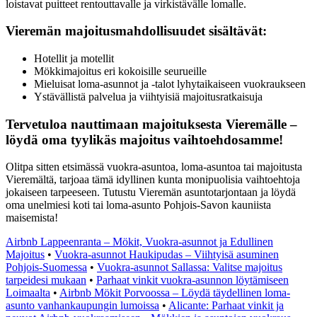
loistavat puitteet rentouttavalle ja virkistävälle lomalle.
Vieremän majoitusmahdollisuudet sisältävät:
Hotellit ja motellit
Mökkimajoitus eri kokoisille seurueille
Mieluisat loma-asunnot ja -talot lyhytaikaiseen vuokraukseen
Ystävällistä palvelua ja viihtyisiä majoitusratkaisuja
Tervetuloa nauttimaan majoituksesta Vieremälle –
löydä oma tyylikäs majoitus vaihtoehdosamme!
Olitpa sitten etsimässä vuokra-asuntoa, loma-asuntoa tai majoitusta
Vieremältä, tarjoaa tämä idyllinen kunta monipuolisia vaihtoehtoja
jokaiseen tarpeeseen. Tutustu Vieremän asuntotarjontaan ja löydä
oma unelmiesi koti tai loma-asunto Pohjois-Savon kauniista
maisemista!
Airbnb Lappeenranta – Mökit, Vuokra-asunnot ja Edullinen
Majoitus
•
Vuokra-asunnot Haukipudas – Viihtyisä asuminen
Pohjois-Suomessa
•
Vuokra-asunnot Sallassa: Valitse majoitus
tarpeidesi mukaan
•
Parhaat vinkit vuokra-asunnon löytämiseen
Loimaalta
•
Airbnb Mökit Porvoossa – Löydä täydellinen loma-
asunto vanhankaupungin lumoissa
•
Alicante: Parhaat vinkit ja