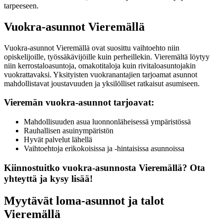
tarpeeseen.
Vuokra-asunnot Vieremällä
Vuokra-asunnot Vieremällä ovat suosittu vaihtoehto niin
opiskelijoille, työssäkävijöille kuin perheillekin. Vieremältä löytyy
niin kerrostaloasuntoja, omakotitaloja kuin rivitaloasuntojakin
vuokrattavaksi. Yksityisten vuokranantajien tarjoamat asunnot
mahdollistavat joustavuuden ja yksilölliset ratkaisut asumiseen.
Vieremän vuokra-asunnot tarjoavat:
Mahdollisuuden asua luonnonläheisessä ympäristössä
Rauhallisen asuinympäristön
Hyvät palvelut lähellä
Vaihtoehtoja erikokoisissa ja -hintaisissa asunnoissa
Kiinnostuitko vuokra-asunnosta Vieremällä? Ota
yhteyttä ja kysy lisää!
Myytävät loma-asunnot ja talot
Vieremällä