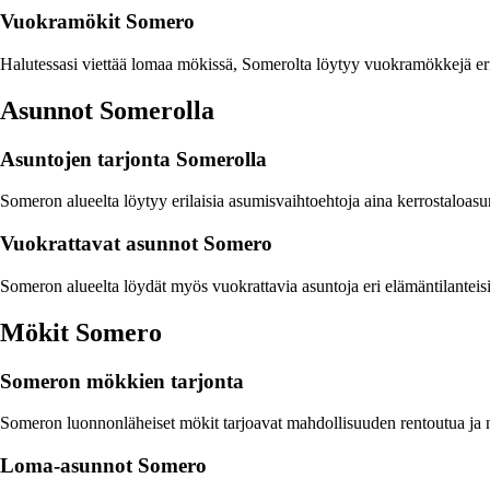
Vuokramökit Somero
Halutessasi viettää lomaa mökissä, Somerolta löytyy vuokramökkejä eri k
Asunnot Somerolla
Asuntojen tarjonta Somerolla
Someron alueelta löytyy erilaisia asumisvaihtoehtoja aina kerrostaloasu
Vuokrattavat asunnot Somero
Someron alueelta löydät myös vuokrattavia asuntoja eri elämäntilantei
Mökit Somero
Someron mökkien tarjonta
Someron luonnonläheiset mökit tarjoavat mahdollisuuden rentoutua ja na
Loma-asunnot Somero