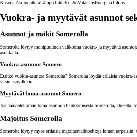
Kasveja
Asuinpaikka
Lämpö
Taide
Keittiö
Valaistus
Energiaa
Talous
Vuokra- ja myytävät asunnot se
Asunnot ja mökit Somerolla
Somerolta löytyy monipuolinen valikoima vuokra- ja myytäviä asuntoja 
asukkaita.
Vuokra-asunnot Somero
Etsitkö vuokra-asuntoa Somerolta? Somerolta löydät erilaisia vuokra-as
yksin asuvillekin.
Myytävät loma-asunnot Somero
Jos haaveilet oman loma-asunnon hankkimisesta Somerolta, alueelta lö
Majoitus Somerolla
Somerolta löytyy myös erilaisia majoitusvaihtoehtoja loman tarpeisiin. 