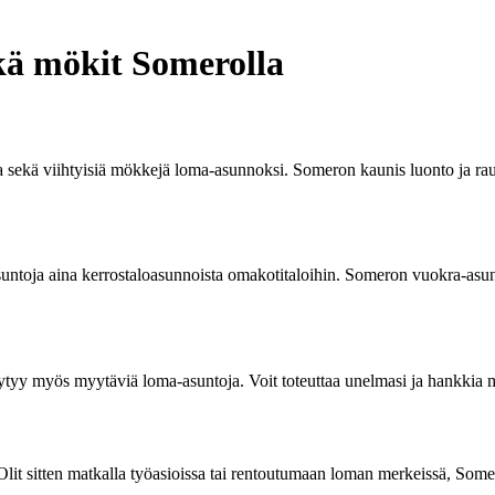
kä mökit Somerolla
sekä viihtyisiä mökkejä loma-asunnoksi. Someron kaunis luonto ja rauha
untoja aina kerrostaloasunnoista omakotitaloihin. Someron vuokra-asunno
ytyy myös myytäviä loma-asuntoja. Voit toteuttaa unelmasi ja hankkia 
Olit sitten matkalla työasioissa tai rentoutumaan loman merkeissä, Some