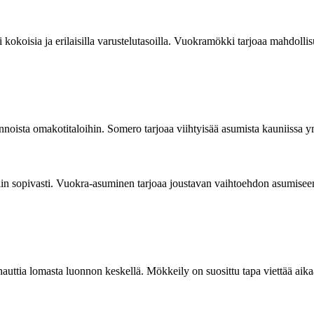
okoisia ja erilaisilla varustelutasoilla. Vuokramökki tarjoaa mahdollis
nnoista omakotitaloihin. Somero tarjoaa viihtyisää asumista kauniissa y
siin sopivasti. Vuokra-asuminen tarjoaa joustavan vaihtoehdon asumisee
uttia lomasta luonnon keskellä. Mökkeily on suosittu tapa viettää aika