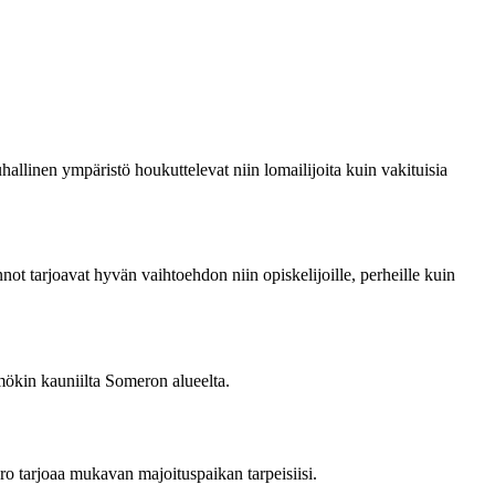
llinen ympäristö houkuttelevat niin lomailijoita kuin vakituisia
t tarjoavat hyvän vaihtoehdon niin opiskelijoille, perheille kuin
mökin kauniilta Someron alueelta.
ro tarjoaa mukavan majoituspaikan tarpeisiisi.