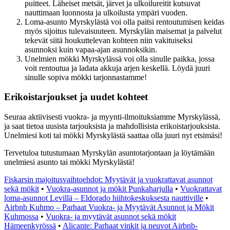
puitteet. Läheiset metsät, järvet ja ulkoilureitit kutsuvat
nauttimaan luonnosta ja ulkoilusta ympäri vuoden.
Loma-asunto Myrskylästä voi olla paitsi rentoutumisen keidas
myös sijoitus tulevaisuuteen. Myrskylän maisemat ja palvelut
tekevät siitä houkuttelevan kohteen niin vakituiseksi
asunnoksi kuin vapaa-ajan asunnoksikin.
Unelmien mökki Myrskylässä voi olla sinulle paikka, jossa
voit rentoutua ja ladata akkuja arjen keskellä. Löydä juuri
sinulle sopiva mökki tarjonnastamme!
Erikoistarjoukset ja uudet kohteet
Seuraa aktiivisesti vuokra- ja myynti-ilmoituksiamme Myrskylässä,
ja saat tietoa uusista tarjouksista ja mahdollisista erikoistarjouksista.
Unelmiesi koti tai mökki Myrskylästä saattaa olla juuri nyt etsimäsi!
Tervetuloa tutustumaan Myrskylän asuntotarjontaan ja löytämään
unelmiesi asunto tai mökki Myrskylästä!
Fiskarsin majoitusvaihtoehdot: Myytävät ja vuokrattavat asunnot
sekä mökit
•
Vuokra-asunnot ja mökit Punkaharjulla
•
Vuokrattavat
loma-asunnot Levillä – Eldorado hiihtokeskuksesta nauttiville
•
Airbnb Kuhmo – Parhaat Vuokra- ja Myytävät Asunnot ja Mökit
Kuhmossa
•
Vuokra- ja myytävät asunnot sekä mökit
Hämeenkyrössä
•
Alicante: Parhaat vinkit ja neuvot Airbnb-