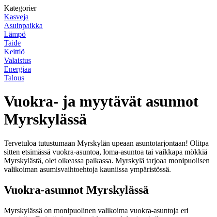
Kategorier
Kasveja
Asuinpaikka
Lämpö
Taide
Keittiö
Valaistus
Energiaa
Talous
Vuokra- ja myytävät asunnot
Myrskylässä
Tervetuloa tutustumaan Myrskylän upeaan asuntotarjontaan! Olitpa
sitten etsimässä vuokra-asuntoa, loma-asuntoa tai vaikkapa mökkiä
Myrskylästä, olet oikeassa paikassa. Myrskylä tarjoaa monipuolisen
valikoiman asumisvaihtoehtoja kauniissa ympäristössä.
Vuokra-asunnot Myrskylässä
Myrskylässä on monipuolinen valikoima vuokra-asuntoja eri