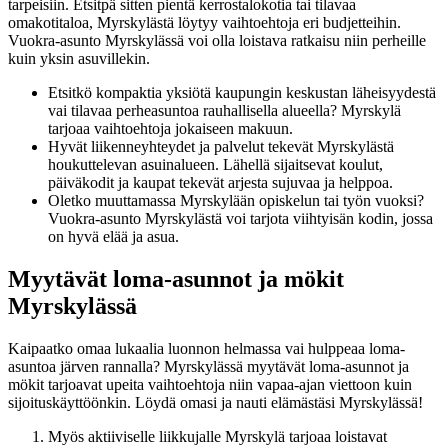
tarpeisiin. Etsitpä sitten pientä kerrostalokotia tai tilavaa
omakotitaloa, Myrskylästä löytyy vaihtoehtoja eri budjetteihin.
Vuokra-asunto Myrskylässä voi olla loistava ratkaisu niin perheille
kuin yksin asuvillekin.
Etsitkö kompaktia yksiötä kaupungin keskustan läheisyydestä
vai tilavaa perheasuntoa rauhallisella alueella? Myrskylä
tarjoaa vaihtoehtoja jokaiseen makuun.
Hyvät liikenneyhteydet ja palvelut tekevät Myrskylästä
houkuttelevan asuinalueen. Lähellä sijaitsevat koulut,
päiväkodit ja kaupat tekevät arjesta sujuvaa ja helppoa.
Oletko muuttamassa Myrskylään opiskelun tai työn vuoksi?
Vuokra-asunto Myrskylästä voi tarjota viihtyisän kodin, jossa
on hyvä elää ja asua.
Myytävät loma-asunnot ja mökit
Myrskylässä
Kaipaatko omaa lukaalia luonnon helmassa vai hulppeaa loma-
asuntoa järven rannalla? Myrskylässä myytävät loma-asunnot ja
mökit tarjoavat upeita vaihtoehtoja niin vapaa-ajan viettoon kuin
sijoituskäyttöönkin. Löydä omasi ja nauti elämästäsi Myrskylässä!
Myös aktiiviselle liikkujalle Myrskylä tarjoaa loistavat