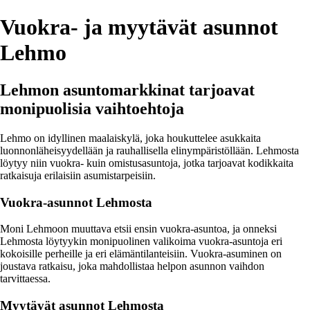
Vuokra- ja myytävät asunnot
Lehmo
Lehmon asuntomarkkinat tarjoavat
monipuolisia vaihtoehtoja
Lehmo on idyllinen maalaiskylä, joka houkuttelee asukkaita
luonnonläheisyydellään ja rauhallisella elinympäristöllään. Lehmosta
löytyy niin vuokra- kuin omistusasuntoja, jotka tarjoavat kodikkaita
ratkaisuja erilaisiin asumistarpeisiin.
Vuokra-asunnot Lehmosta
Moni Lehmoon muuttava etsii ensin vuokra-asuntoa, ja onneksi
Lehmosta löytyykin monipuolinen valikoima vuokra-asuntoja eri
kokoisille perheille ja eri elämäntilanteisiin. Vuokra-asuminen on
joustava ratkaisu, joka mahdollistaa helpon asunnon vaihdon
tarvittaessa.
Myytävät asunnot Lehmosta