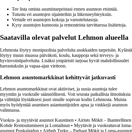
Tee lista omista asumistarpeistasi ennen asunnon etsintää.
Tutustu eri asuntojen sijainteihin ja liikenneyhteyksiin.
Vertaile eri asuntojen kokoja ja varustelutasoja.
Kysy asuntojen kunnosta ja remonteista tarvittaessa lisätietoja.
Saatavilla olevat palvelut Lehmon alueella
Lehmosta löytyy monipuolisia palveluita asukkaiden tarpeisiin. Kylästä
löytyy muun muassa päiväkoti, koulu, kauppoja sekä terveys- ja
hyvinvointipalveluita. Lisäksi ympäristö tarjoaa hyvät mahdollisuudet
harrastuksiin ja vapaa-ajan viettoon.
Lehmon asuntomarkkinat kehittyvät jatkuvasti
Lehmon asuntomarkkinat ovat aktiiviset, ja uusia asuntoja tulee
myyntiin ja vuokralle säännöllisesti. Voit seurata paikallisia ilmoituksia
ja välittäjiä löytääksesi juuri sinulle sopivan kodin Lehmosta. Muista
myös hyödyntää asumisen asiantuntijoiden apua ja vinkkejä asunnon
valinnassa.
Vuokra- ja myytävät asunnot Kaustinen
•
Airisto Mökit – Ihanteellinen
Kohde Rentoutumiseen ja Lomailuun
•
Myytävät ja vuokrattavat loma-
asunnot Punkalaidun
•
Airbnb Turku – Parhaat Mökit ja Loma-asunnot