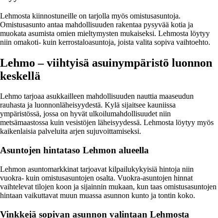
Lehmosta kiinnostuneille on tarjolla myös omistusasuntoja.
Omistusasunto antaa mahdollisuuden rakentaa pysyvää kotia ja
muokata asumista omien mieltymysten mukaiseksi. Lehmosta löytyy
niin omakoti- kuin kerrostaloasuntoja, joista valita sopiva vaihtoehto.
Lehmo – viihtyisä asuinympäristö luonnon
keskellä
Lehmo tarjoaa asukkailleen mahdollisuuden nauttia maaseudun
rauhasta ja luonnonläheisyydestä. Kylä sijaitsee kauniissa
ympäristössä, jossa on hyvät ulkoilumahdollisuudet niin
metsämaastossa kuin vesistöjen läheisyydessä. Lehmosta löytyy myös
kaikenlaisia palveluita arjen sujuvoittamiseksi.
Asuntojen hintataso Lehmon alueella
Lehmon asuntomarkkinat tarjoavat kilpailukykyisiä hintoja niin
vuokra- kuin omistusasuntojen osalta. Vuokra-asuntojen hinnat
vaihtelevat tilojen koon ja sijainnin mukaan, kun taas omistusasuntojen
hintaan vaikuttavat muun muassa asunnon kunto ja tontin koko.
Vinkkejä sopivan asunnon valintaan Lehmosta