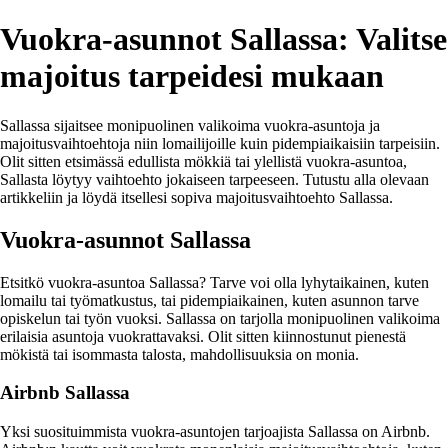
Vuokra-asunnot Sallassa: Valitse
majoitus tarpeidesi mukaan
Sallassa sijaitsee monipuolinen valikoima vuokra-asuntoja ja
majoitusvaihtoehtoja niin lomailijoille kuin pidempiaikaisiin tarpeisiin.
Olit sitten etsimässä edullista mökkiä tai ylellistä vuokra-asuntoa,
Sallasta löytyy vaihtoehto jokaiseen tarpeeseen. Tutustu alla olevaan
artikkeliin ja löydä itsellesi sopiva majoitusvaihtoehto Sallassa.
Vuokra-asunnot Sallassa
Etsitkö vuokra-asuntoa Sallassa? Tarve voi olla lyhytaikainen, kuten
lomailu tai työmatkustus, tai pidempiaikainen, kuten asunnon tarve
opiskelun tai työn vuoksi. Sallassa on tarjolla monipuolinen valikoima
erilaisia asuntoja vuokrattavaksi. Olit sitten kiinnostunut pienestä
mökistä tai isommasta talosta, mahdollisuuksia on monia.
Airbnb Sallassa
Yksi suosituimmista vuokra-asuntojen tarjoajista Sallassa on Airbnb.