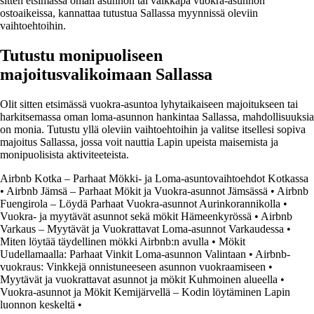
sitten etsimässä oman asunnon tai vaikkapa vuokra-asunnon
ostoaikeissa, kannattaa tutustua Sallassa myynnissä oleviin
vaihtoehtoihin.
Tutustu monipuoliseen
majoitusvalikoimaan Sallassa
Olit sitten etsimässä vuokra-asuntoa lyhytaikaiseen majoitukseen tai
harkitsemassa oman loma-asunnon hankintaa Sallassa, mahdollisuuksia
on monia. Tutustu yllä oleviin vaihtoehtoihin ja valitse itsellesi sopiva
majoitus Sallassa, jossa voit nauttia Lapin upeista maisemista ja
monipuolisista aktiviteeteista.
Airbnb Kotka – Parhaat Mökki- ja Loma-asuntovaihtoehdot Kotkassa
•
Airbnb Jämsä – Parhaat Mökit ja Vuokra-asunnot Jämsässä
•
Airbnb
Fuengirola – Löydä Parhaat Vuokra-asunnot Aurinkorannikolla
•
Vuokra- ja myytävät asunnot sekä mökit Hämeenkyrössä
•
Airbnb
Varkaus – Myytävät ja Vuokrattavat Loma-asunnot Varkaudessa
•
Miten löytää täydellinen mökki Airbnb:n avulla
•
Mökit
Uudellamaalla: Parhaat Vinkit Loma-asunnon Valintaan
•
Airbnb-
vuokraus: Vinkkejä onnistuneeseen asunnon vuokraamiseen
•
Myytävät ja vuokrattavat asunnot ja mökit Kuhmoinen alueella
•
Vuokra-asunnot ja Mökit Kemijärvellä – Kodin löytäminen Lapin
luonnon keskeltä
•