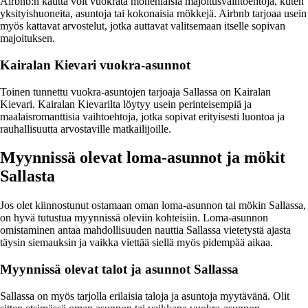
Airbnb:n kautta voit vuokrata monenlaisia majoitusvaihtoehtoja, kuten
yksityishuoneita, asuntoja tai kokonaisia mökkejä. Airbnb tarjoaa usein
myös kattavat arvostelut, jotka auttavat valitsemaan itselle sopivan
majoituksen.
Kairalan Kievari vuokra-asunnot
Toinen tunnettu vuokra-asuntojen tarjoaja Sallassa on Kairalan
Kievari. Kairalan Kievarilta löytyy usein perinteisempiä ja
maalaisromanttisia vaihtoehtoja, jotka sopivat erityisesti luontoa ja
rauhallisuutta arvostaville matkailijoille.
Myynnissä olevat loma-asunnot ja mökit
Sallasta
Jos olet kiinnostunut ostamaan oman loma-asunnon tai mökin Sallassa,
on hyvä tutustua myynnissä oleviin kohteisiin. Loma-asunnon
omistaminen antaa mahdollisuuden nauttia Sallassa vietetystä ajasta
täysin siemauksin ja vaikka viettää siellä myös pidempää aikaa.
Myynnissä olevat talot ja asunnot Sallassa
Sallassa on myös tarjolla erilaisia taloja ja asuntoja myytävänä. Olit