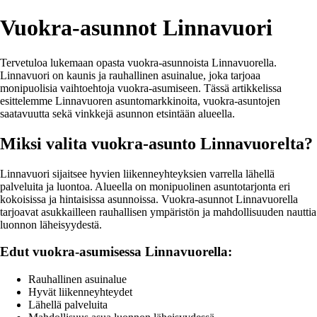
Vuokra-asunnot Linnavuori
Tervetuloa lukemaan opasta vuokra-asunnoista Linnavuorella.
Linnavuori on kaunis ja rauhallinen asuinalue, joka tarjoaa
monipuolisia vaihtoehtoja vuokra-asumiseen. Tässä artikkelissa
esittelemme Linnavuoren asuntomarkkinoita, vuokra-asuntojen
saatavuutta sekä vinkkejä asunnon etsintään alueella.
Miksi valita vuokra-asunto Linnavuorelta?
Linnavuori sijaitsee hyvien liikenneyhteyksien varrella lähellä
palveluita ja luontoa. Alueella on monipuolinen asuntotarjonta eri
kokoisissa ja hintaisissa asunnoissa. Vuokra-asunnot Linnavuorella
tarjoavat asukkailleen rauhallisen ympäristön ja mahdollisuuden nauttia
luonnon läheisyydestä.
Edut vuokra-asumisessa Linnavuorella:
Rauhallinen asuinalue
Hyvät liikenneyhteydet
Lähellä palveluita