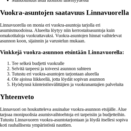
Mahdollisuus asua luonnon läheisyydessä
Vuokra-asuntojen saatavuus Linnavuorella
Linnavuorella on monia eri vuokra-asuntoja tarjolla eri
asumismuodoissa. Alueelta löytyy niin kerrostaloasuntoja kuin
omakotitaloja vuokrattavaksi. Vuokra-asuntojen hinnat vaihtelevat
asunnon koon, sijainnin ja varustelun mukaan.
Vinkkejä vuokra-asunnon etsintään Linnavuorella:
Tee selkeä budjetti vuokralle
Selvitä tarpeesi ja toiveesi asunnon suhteen
Tutustu eri vuokra-asuntojen tarjontaan alueella
Ole ajoissa liikkeellä, jotta löydät sopivan asunnon
Hyödynnä kiinteistönvälittäjien ja vuokranantajien palveluita
Yhteenveto
Linnavuori on houkutteleva asuinalue vuokra-asunnon etsijälle. Alue
tarjoaa monipuolisia asumisvaihtoehtoja eri tarpeisiin ja budjetteihin.
Tutustu Linnavuoren vuokra-asuntotarjontaan ja löydä itsellesi sopiva
koti rauhallisesta ympäristöstä nauttien.