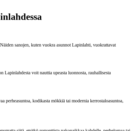
inlahdessa
 Näiden sanojen, kuten vuokra asunnot Lapinlahti, vuokrattavat
n Lapinlahdesta voit nauttia upeasta luonnosta, rauhallisesta
ilavaa perheasuntoa, kodikasta mökkiä tai modernia kerrostaloasuntoa,
pumatta siitä, etsitkö romanttista pakopaikkaa kahdelle, perhelomaa tai