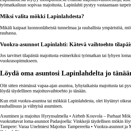
työmatkailuun sopivaa majoitusta, Lapinlahti pystyy vastaamaan tarpeisi
Miksi valita mökki Lapinlahdesta?
Mikäli kaipaat luonnonläheistä tunnelmaa ja rauhallista ympäristöä, mö
rauhassa.
Vuokra-asunnot Lapinlahti: Kätevä vaihtoehto tilapäi
Jos tarvitset tilapäistä majoitusta esimerkiksi työmatkan tai lyhyen lom
vuokrasopimukseen.
Löydä oma asuntosi Lapinlahdelta jo tänää
Olit sitten etsimässä vapaa-ajan asuntoa, lyhytaikaista majoitusta tai p
löydä täydellinen majoitusvaihtoehto jo tänään.
Kun etsit vuokra-asuntoa tai mökkiä Lapinlahdesta, olet löytänyt oikean
rauhallisuus ja viihtyisä asuminen.
Asuminen ja majoitus Hyrynsalmella
•
Airbnb Kouvola – Parhaat Möki
vuokrattavat loma-asunnot Padasjoella: Vinkkejä täydellisen mökin lö
Tampere: Varaa Unelmiesi Majoitus Tampereelta
•
Vuokra-asunnot ja 