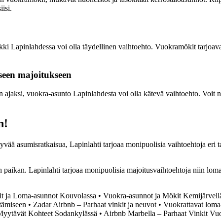
isi.
kki Lapinlahdessa voi olla täydellinen vaihtoehto. Vuokramökit tarjoav
seen majoitukseen
an ajaksi, vuokra-asunto Lapinlahdesta voi olla kätevä vaihtoehto. Voit 
n!
ysyvää asumisratkaisua, Lapinlahti tarjoaa monipuolisia vaihtoehtoja eri
 paikan. Lapinlahti tarjoaa monipuolisia majoitusvaihtoehtoja niin loma
t ja Loma-asunnot Kouvolassa
•
Vuokra-asunnot ja Mökit Kemijärvell
ytämiseen
•
Zadar Airbnb – Parhaat vinkit ja neuvot
•
Vuokrattavat loma-
Myytävät Kohteet Sodankylässä
•
Airbnb Marbella – Parhaat Vinkit Vu