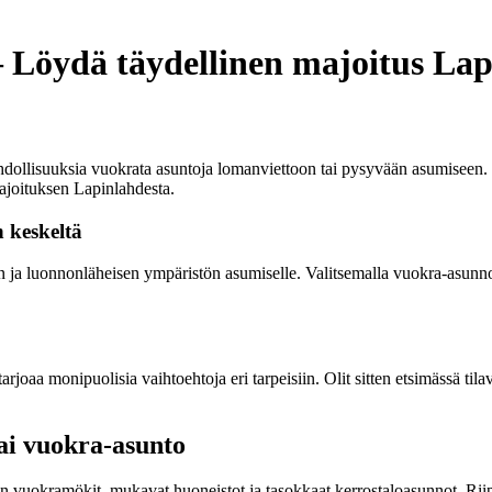
 Löydä täydellinen majoitus Lap
ahdollisuuksia vuokrata asuntoja lomanviettoon tai pysyvään asumiseen.
majoituksen Lapinlahdesta.
 keskeltä
en ja luonnonläheisen ympäristön asumiselle. Valitsemalla vuokra-asunno
arjoaa monipuolisia vaihtoehtoja eri tarpeisiin. Olit sitten etsimässä t
ai vuokra-asunto
en vuokramökit, mukavat huoneistot ja tasokkaat kerrostaloasunnot. Riip