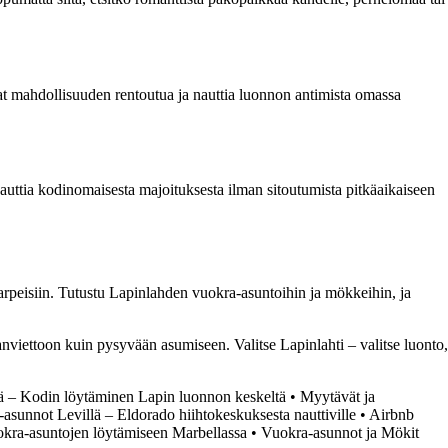
at mahdollisuuden rentoutua ja nauttia luonnon antimista omassa
nauttia kodinomaisesta majoituksesta ilman sitoutumista pitkäaikaiseen
 tarpeisiin. Tutustu Lapinlahden vuokra-asuntoihin ja mökkeihin, ja
nviettoon kuin pysyvään asumiseen. Valitse Lapinlahti – valitse luonto,
ä – Kodin löytäminen Lapin luonnon keskeltä
•
Myytävät ja
asunnot Levillä – Eldorado hiihtokeskuksesta nauttiville
•
Airbnb
okra-asuntojen löytämiseen Marbellassa
•
Vuokra-asunnot ja Mökit