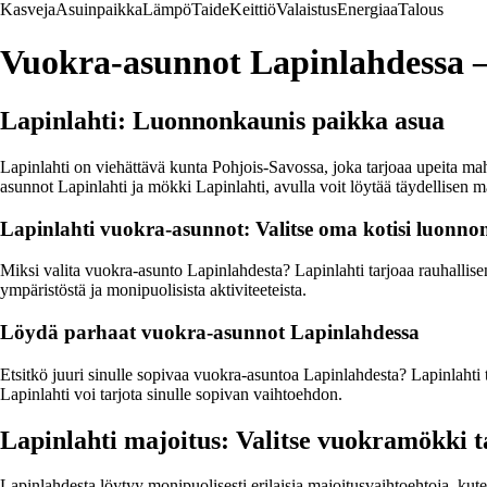
Kasveja
Asuinpaikka
Lämpö
Taide
Keittiö
Valaistus
Energiaa
Talous
Vuokra-asunnot Lapinlahdessa –
Lapinlahti: Luonnonkaunis paikka asua
Lapinlahti on viehättävä kunta Pohjois-Savossa, joka tarjoaa upeita m
asunnot Lapinlahti ja mökki Lapinlahti, avulla voit löytää täydellisen 
Lapinlahti vuokra-asunnot: Valitse oma kotisi luonnon
Miksi valita vuokra-asunto Lapinlahdesta? Lapinlahti tarjoaa rauhallis
ympäristöstä ja monipuolisista aktiviteeteista.
Löydä parhaat vuokra-asunnot Lapinlahdessa
Etsitkö juuri sinulle sopivaa vuokra-asuntoa Lapinlahdesta? Lapinlahti t
Lapinlahti voi tarjota sinulle sopivan vaihtoehdon.
Lapinlahti majoitus: Valitse vuokramökki t
Lapinlahdesta löytyy monipuolisesti erilaisia majoitusvaihtoehtoja, kut