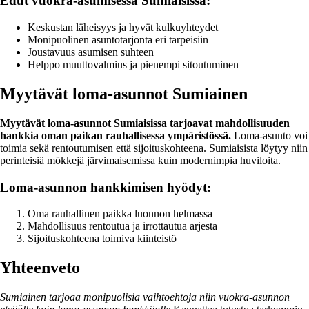
Edut vuokra-asumisessa Sumiaisissa:
Keskustan läheisyys ja hyvät kulkuyhteydet
Monipuolinen asuntotarjonta eri tarpeisiin
Joustavuus asumisen suhteen
Helppo muuttovalmius ja pienempi sitoutuminen
Myytävät loma-asunnot Sumiainen
Myytävät loma-asunnot Sumiaisissa tarjoavat mahdollisuuden
hankkia oman paikan rauhallisessa ympäristössä.
Loma-asunto voi
toimia sekä rentoutumisen että sijoituskohteena. Sumiaisista löytyy niin
perinteisiä mökkejä järvimaisemissa kuin modernimpia huviloita.
Loma-asunnon hankkimisen hyödyt:
Oma rauhallinen paikka luonnon helmassa
Mahdollisuus rentoutua ja irrottautua arjesta
Sijoituskohteena toimiva kiinteistö
Yhteenveto
Sumiainen tarjoaa monipuolisia vaihtoehtoja niin vuokra-asunnon