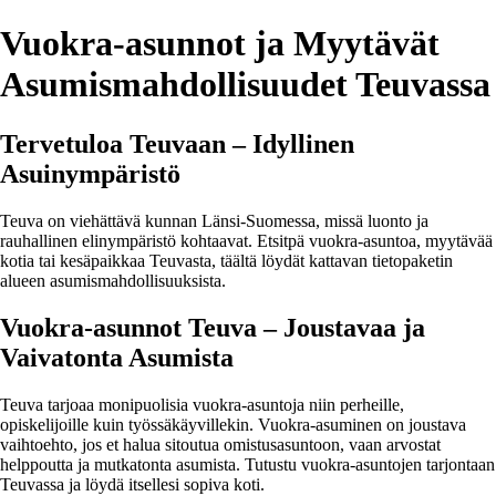
Vuokra-asunnot ja Myytävät
Asumismahdollisuudet Teuvassa
Tervetuloa Teuvaan – Idyllinen
Asuinympäristö
Teuva on viehättävä kunnan Länsi-Suomessa, missä luonto ja
rauhallinen elinympäristö kohtaavat. Etsitpä vuokra-asuntoa, myytävää
kotia tai kesäpaikkaa Teuvasta, täältä löydät kattavan tietopaketin
alueen asumismahdollisuuksista.
Vuokra-asunnot Teuva – Joustavaa ja
Vaivatonta Asumista
Teuva tarjoaa monipuolisia vuokra-asuntoja niin perheille,
opiskelijoille kuin työssäkäyvillekin. Vuokra-asuminen on joustava
vaihtoehto, jos et halua sitoutua omistusasuntoon, vaan arvostat
helppoutta ja mutkatonta asumista. Tutustu vuokra-asuntojen tarjontaan
Teuvassa ja löydä itsellesi sopiva koti.