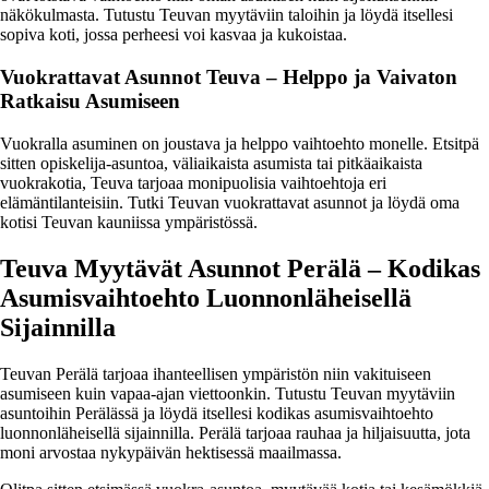
näkökulmasta. Tutustu Teuvan myytäviin taloihin ja löydä itsellesi
sopiva koti, jossa perheesi voi kasvaa ja kukoistaa.
Vuokrattavat Asunnot Teuva – Helppo ja Vaivaton
Ratkaisu Asumiseen
Vuokralla asuminen on joustava ja helppo vaihtoehto monelle. Etsitpä
sitten opiskelija-asuntoa, väliaikaista asumista tai pitkäaikaista
vuokrakotia, Teuva tarjoaa monipuolisia vaihtoehtoja eri
elämäntilanteisiin. Tutki Teuvan vuokrattavat asunnot ja löydä oma
kotisi Teuvan kauniissa ympäristössä.
Teuva Myytävät Asunnot Perälä – Kodikas
Asumisvaihtoehto Luonnonläheisellä
Sijainnilla
Teuvan Perälä tarjoaa ihanteellisen ympäristön niin vakituiseen
asumiseen kuin vapaa-ajan viettoonkin. Tutustu Teuvan myytäviin
asuntoihin Perälässä ja löydä itsellesi kodikas asumisvaihtoehto
luonnonläheisellä sijainnilla. Perälä tarjoaa rauhaa ja hiljaisuutta, jota
moni arvostaa nykypäivän hektisessä maailmassa.