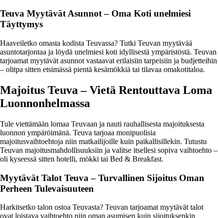
Teuva Myytävät Asunnot – Oma Koti unelmiesi
Täyttymys
Haaveiletko omasta kodista Teuvassa? Tutki Teuvan myytävää
asuntotarjontaa ja löydä unelmiesi koti idyllisestä ympäristöstä. Teuvan
tarjoamat myytävät asunnot vastaavat erilaisiin tarpeisiin ja budjetteihin
– olitpa sitten etsimässä pientä kesämökkiä tai tilavaa omakotitaloa.
Majoitus Teuva – Vietä Rentouttava Loma
Luonnonhelmassa
Tule viettämään lomaa Teuvaan ja nauti rauhallisesta majoituksesta
luonnon ympäröimänä. Teuva tarjoaa monipuolisia
majoitusvaihtoehtoja niin matkailijoille kuin paikallisillekin. Tutustu
Teuvan majoitusmahdollisuuksiin ja valitse itsellesi sopiva vaihtoehto –
oli kyseessä sitten hotelli, mökki tai Bed & Breakfast.
Myytävät Talot Teuva – Turvallinen Sijoitus Oman
Perheen Tulevaisuuteen
Harkitsetko talon ostoa Teuvasta? Teuvan tarjoamat myytävät talot
ovat loistava vaihtoehto niin oman asumisen kuin sijoituksenkin