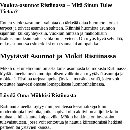
Vuokra-asunnot Ristiinassa – Mitä Sinun Tulee
Tietää?
Ennen vuokra-asunnon valintaa on tärkeää ottaa huomioon omat
tarpeet ja toiveet asumisen suhteen. Kiinnitä huomiota asunnon
sijaintiin, kulkuyhteyksiin, vuokran hintaan ja mahdollisiin
lisäkustannuksiin kuten sähköön ja veteen. On myös hyvä selvittää,
onko asunnossa esimerkiksi oma sauna tai autopaikka.
Myytävät Asunnot ja Mökit Ristiinassa
Mikäli olet unelmoinut omasta loma-asunnosta tai mökistä Ristiinassa,
löydät alueelta myös monipuolisen valikoiman myytäviä asuntoja ja
mökkejä. Ristiina tarjoaa upeita järvi- ja metsänäkymiä, joten voit
toteuttaa haaveesi omasta lomapaikasta luonnonhelmassa.
Löydä Oma Mökkisi Ristiinasta
Ristiinan alueelta löytyy niin perinteisiä kesämökkejä kuin
modernimpia huviloita, jotka sopivat niin aktiivilomailijoille kuin
rauhaa ja hiljaisuutta kaipaaville. Mökin hankinta on investointi
tulevaisuuteen, jossa voit rentoutua ja nauttia kiireettömistä hetkistä
perheen tai ystävien kanssa.