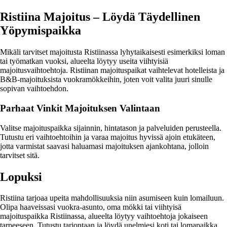
Ristiina Majoitus – Löydä Täydellinen
Yöpymispaikka
Mikäli tarvitset majoitusta Ristiinassa lyhytaikaisesti esimerkiksi loman
tai työmatkan vuoksi, alueelta löytyy useita viihtyisiä
majoitusvaihtoehtoja. Ristiinan majoituspaikat vaihtelevat hotelleista ja
B&B-majoituksista vuokramökkeihin, joten voit valita juuri sinulle
sopivan vaihtoehdon.
Parhaat Vinkit Majoituksen Valintaan
Valitse majoituspaikka sijainnin, hintatason ja palveluiden perusteella.
Tutustu eri vaihtoehtoihin ja varaa majoitus hyvissä ajoin etukäteen,
jotta varmistat saavasi haluamasi majoituksen ajankohtana, jolloin
tarvitset sitä.
Lopuksi
Ristiina tarjoaa upeita mahdollisuuksia niin asumiseen kuin lomailuun.
Olipa haaveissasi vuokra-asunto, oma mökki tai viihtyisä
majoituspaikka Ristiinassa, alueelta löytyy vaihtoehtoja jokaiseen
tarpeeseen. Tutustu tarjontaan ja löydä unelmiesi koti tai lomapaikka