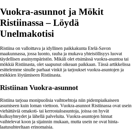
Vuokra-asunnot ja Mökit
Ristiinassa – Löydä
Unelmakotisi
Ristiina on valloittava ja idyllinen paikkakunta Etelä-Savon
maakunnassa, jossa luonto, rauha ja mukava yhteisöllisyys luovat
täydellisen asuinympäristön. Mikäli olet etsimässä vuokra-asuntoa tai
mökkiä Ristiinasta, olet saapunut oikeaan paikkaan. Tässä artikkelissa
esittelemme sinulle parhaat vinkit ja tarjoukset vuokra-asuntojen ja
mökkien löytämiseen Ristiinasta.
Ristiinan Vuokra-asunnot
Ristiina tarjoaa monipuolisia vaihtoehtoja niin pidempiaikaiseen
asumiseen kuin loman viettoon. Vuokra-asunnot Ristiinassa ovat usein
viehättäviä omakoti- tai kerrostaloasuntoja, joissa on hyvät
kulkuyhteydet ja lähellä palveluita. Vuokra-asuntojen hinnat
vaihtelevat koon ja sijainnin mukaan, mutta usein ne ovat hinta-
laatusuhteeltaan erinomaisia.