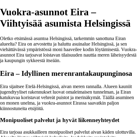
Vuokra-asunnot Eira –
Viihtyisää asumista Helsingissä
Oletko etsimässä asuntoa Helsingissä, tarkemmin sanottuna Eiran
alueelta? Eira on arvostettu ja haluttu asuinalue Helsingissä, ja sen
viehättävässä ympäristössä moni haaveilee kodin löytämisestä. Vuokra-
asunnot Eira tarjoavat loistavan tilaisuuden nauttia meren läheisyydestä
ja kaupungin sykkeestä itseään.
Eira – Idyllinen merenrantakaupunginosa
Eira sijaitsee Etelä-Helsingissä, aivan meren rannalla. Alueen kauniit
jugendtyyliset rakennukset luovat omaleimaisen tunnelman, ja Eiran
katukuvaa koristavat vehreät puistot ja merinäkymät. Täällä asuminen
on monen unelma, ja vuokra-asunnot Eirassa saavatkin paljon
kiinnostuneita etsijöitä.
Monipuoliset palvelut ja hyvät liikenneyhteydet
Eira tarjoaa asukkailleen monipuoliset palvelut aivan käden ulottuvilla.