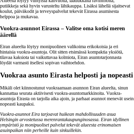
Alueelta löytyy viihtyisiä kahviloita, laadukkaita ravintoloita,
putiikkeja sekä hyvin varusteltu lähikauppa. Lisäksi lähellä sijaitsevat
koulut, päiväkodit ja terveyspalvelut tekevät Eirassa asumisesta
helppoa ja mukavaa.
Vuokra-asunnot Eirassa – Valitse oma kotisi meren
äärellä
Eiran alueelta löytyy monipuolinen valikoima erikokoisia ja eri
hintaisia vuokra-asuntoja. Olit sitten etsimässä kompaktia yksiötä,
tilavaa kaksiota tai vaikuttavaa kolmiota, Eiran asuntotarjonnasta
löydät varmasti itsellesi sopivan vaihtoehdon.
Vuokraa asunto Eirasta helposti ja nopeasti
Mikäli olet kiinnostunut vuokraamaan asunnon Eiran alueelta, sinun
kannattaa seurata aktiivisesti vuokra-asuntomarkkinoita. Vuokra-
asuntoja Eirasta on tarjolla aika ajoin, ja parhaat asunnot menevät usein
nopeasti kaupaksi.
Vuokra-asunnot Eira tarjoavat huikean mahdollisuuden asua
Helsingin arvostetussa merenrantakaupunginosassa. Eiran idyllinen
ympäristö ja monipuoliset palvelut tekevät alueesta erinomaisen
asuinpaikan niin perheille kuin sinkuillekin.