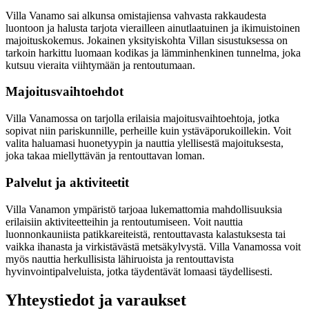
Villa Vanamo sai alkunsa omistajiensa vahvasta rakkaudesta
luontoon ja halusta tarjota vierailleen ainutlaatuinen ja ikimuistoinen
majoituskokemus. Jokainen yksityiskohta Villan sisustuksessa on
tarkoin harkittu luomaan kodikas ja lämminhenkinen tunnelma, joka
kutsuu vieraita viihtymään ja rentoutumaan.
Majoitusvaihtoehdot
Villa Vanamossa on tarjolla erilaisia majoitusvaihtoehtoja, jotka
sopivat niin pariskunnille, perheille kuin ystäväporukoillekin. Voit
valita haluamasi huonetyypin ja nauttia ylellisestä majoituksesta,
joka takaa miellyttävän ja rentouttavan loman.
Palvelut ja aktiviteetit
Villa Vanamon ympäristö tarjoaa lukemattomia mahdollisuuksia
erilaisiin aktiviteetteihin ja rentoutumiseen. Voit nauttia
luonnonkauniista patikkareiteistä, rentouttavasta kalastuksesta tai
vaikka ihanasta ja virkistävästä metsäkylvystä. Villa Vanamossa voit
myös nauttia herkullisista lähiruoista ja rentouttavista
hyvinvointipalveluista, jotka täydentävät lomaasi täydellisesti.
Yhteystiedot ja varaukset