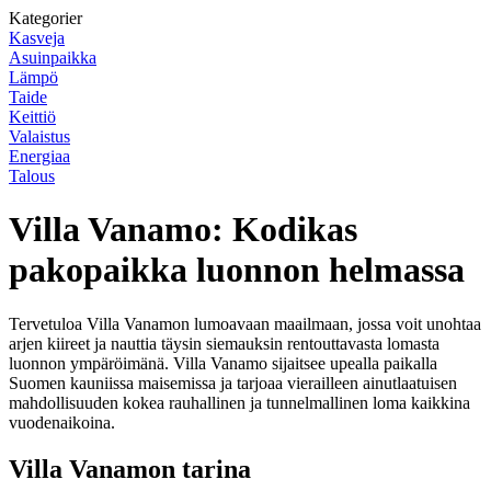
Kategorier
Kasveja
Asuinpaikka
Lämpö
Taide
Keittiö
Valaistus
Energiaa
Talous
Villa Vanamo: Kodikas
pakopaikka luonnon helmassa
Tervetuloa Villa Vanamon lumoavaan maailmaan, jossa voit unohtaa
arjen kiireet ja nauttia täysin siemauksin rentouttavasta lomasta
luonnon ympäröimänä. Villa Vanamo sijaitsee upealla paikalla
Suomen kauniissa maisemissa ja tarjoaa vierailleen ainutlaatuisen
mahdollisuuden kokea rauhallinen ja tunnelmallinen loma kaikkina
vuodenaikoina.
Villa Vanamon tarina