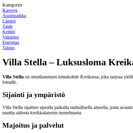
Kategorier
Kasveja
Asuinpaikka
Lämpö
Taide
Keittiö
Valaistus
Energiaa
Talous
Villa Stella – Luksusloma Kreik
Villa Stella
on ainutlaatuinen lomakohde Kreikassa, joka tarjoaa ylellis
lomalle.
Sijainti ja ympäristö
Villa Stella sijaitsee upealla paikalla rauhallisella alueella, josta av
nauttia aidosta kreikkalaisesta tunnelmasta.
Majoitus ja palvelut