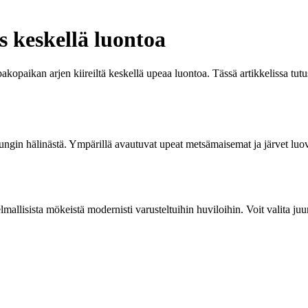
s keskellä luontoa
 pakopaikan arjen kiireiltä keskellä upeaa luontoa. Tässä artikkelissa 
ungin hälinästä. Ympärillä avautuvat upeat metsämaisemat ja järvet luova
allisista mökeistä modernisti varusteltuihin huviloihin. Voit valita juur