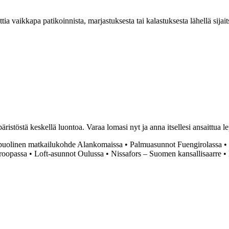
ia vaikkapa patikoinnista, marjastuksesta tai kalastuksesta lähellä sijait
stöstä keskellä luontoa. Varaa lomasi nyt ja anna itsellesi ansaittua le
puolinen matkailukohde Alankomaissa
•
Palmuasunnot Fuengirolassa
•
roopassa
•
Loft-asunnot Oulussa
•
Nissafors – Suomen kansallisaarre
•