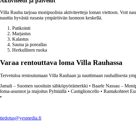
Aktiviteetit ja palvelut
Villa Rauha tarjoaa monipuolisia aktiviteetteja loman viettoon. Voit nautt
nauttia hyvästä ruoasta ympäröivän luonnon keskellä.
Patikointi
Marjastus
Kalastus
Sauna ja poreallas
Herkullinen ruoka
Varaa rentouttava loma Villa Rauhassa
Tervetuloa rentoutumaan Villa Rauhaan ja nauttimaan rauhallisesta ympäri
Jamali – Suomen suosituin sähköpyörämerkki
•
Baarle Nassau – Moni
loma-asunnot ja majoitus Pyhtäällä
•
Castiglioncello
•
Rantakohteet Eu
•
tiedotus@yesmedia.fi