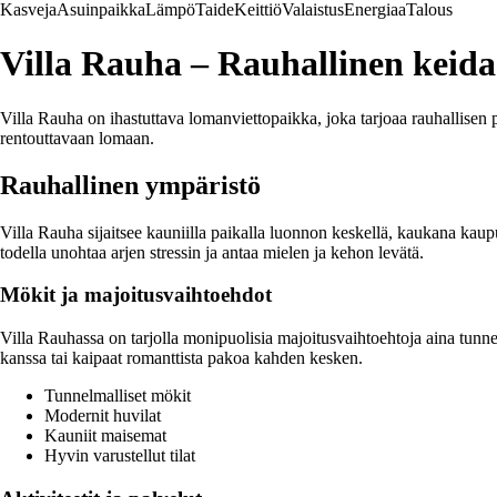
Kasveja
Asuinpaikka
Lämpö
Taide
Keittiö
Valaistus
Energiaa
Talous
Villa Rauha – Rauhallinen keida
Villa Rauha on ihastuttava lomanviettopaikka, joka tarjoaa rauhallisen
rentouttavaan lomaan.
Rauhallinen ympäristö
Villa Rauha sijaitsee kauniilla paikalla luonnon keskellä, kaukana kaup
todella unohtaa arjen stressin ja antaa mielen ja kehon levätä.
Mökit ja majoitusvaihtoehdot
Villa Rauhassa on tarjolla monipuolisia majoitusvaihtoehtoja aina tunnelm
kanssa tai kaipaat romanttista pakoa kahden kesken.
Tunnelmalliset mökit
Modernit huvilat
Kauniit maisemat
Hyvin varustellut tilat