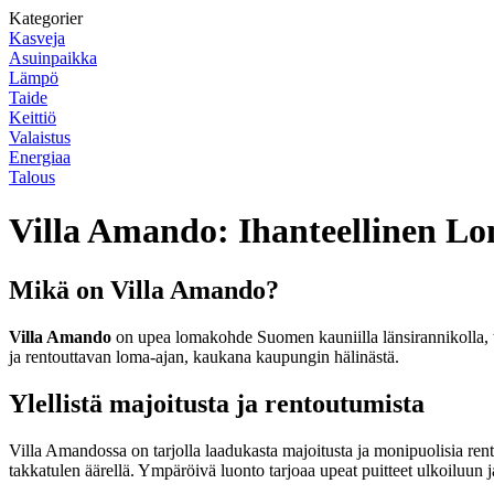
Kategorier
Kasveja
Asuinpaikka
Lämpö
Taide
Keittiö
Valaistus
Energiaa
Talous
Villa Amando: Ihanteellinen L
Mikä on Villa Amando?
Villa Amando
on upea lomakohde Suomen kauniilla länsirannikolla, ta
ja rentouttavan loma-ajan, kaukana kaupungin hälinästä.
Ylellistä majoitusta ja rentoutumista
Villa Amandossa on tarjolla laadukasta majoitusta ja monipuolisia rento
takkatulen äärellä. Ympäröivä luonto tarjoaa upeat puitteet ulkoiluun j