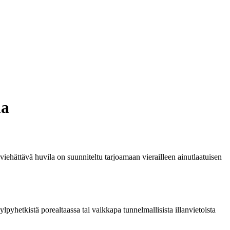
la
iehättävä huvila on suunniteltu tarjoamaan vierailleen ainutlaatuisen
lpyhetkistä porealtaassa tai vaikkapa tunnelmallisista illanvietoista