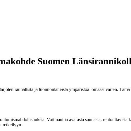
omakohde Suomen Länsirannikol
rjoten rauhallista ja luonnonläheistä ympäristöä lomaasi varten. Tämä v
utumismahdollisuuksia. Voit nauttia avarasta saunasta, rentouttavista ky
a retkeilyyn.