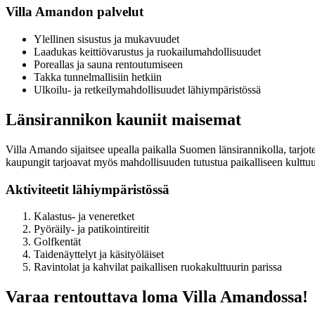
Villa Amandon palvelut
Ylellinen sisustus ja mukavuudet
Laadukas keittiövarustus ja ruokailumahdollisuudet
Poreallas ja sauna rentoutumiseen
Takka tunnelmallisiin hetkiin
Ulkoilu- ja retkeilymahdollisuudet lähiympäristössä
Länsirannikon kauniit maisemat
Villa Amando sijaitsee upealla paikalla Suomen länsirannikolla, tarjot
kaupungit tarjoavat myös mahdollisuuden tutustua paikalliseen kulttuu
Aktiviteetit lähiympäristössä
Kalastus- ja veneretket
Pyöräily- ja patikointireitit
Golfkentät
Taidenäyttelyt ja käsityöläiset
Ravintolat ja kahvilat paikallisen ruokakulttuurin parissa
Varaa rentouttava loma Villa Amandossa!