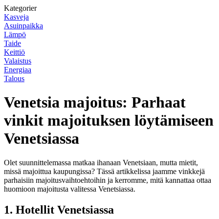
Kategorier
Kasveja
Asuinpaikka
Lämpö
Taide
Keittiö
Valaistus
Energiaa
Talous
Venetsia majoitus: Parhaat
vinkit majoituksen löytämiseen
Venetsiassa
Olet suunnittelemassa matkaa ihanaan Venetsiaan, mutta mietit,
missä majoittua kaupungissa? Tässä artikkelissa jaamme vinkkejä
parhaisiin majoitusvaihtoehtoihin ja kerromme, mitä kannattaa ottaa
huomioon majoitusta valitessa Venetsiassa.
1. Hotellit Venetsiassa