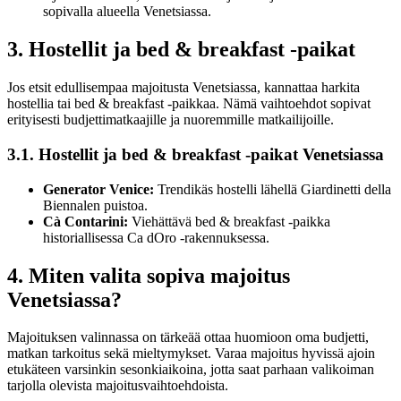
sopivalla alueella Venetsiassa.
3. Hostellit ja bed & breakfast -paikat
Jos etsit edullisempaa majoitusta Venetsiassa, kannattaa harkita
hostellia tai bed & breakfast -paikkaa. Nämä vaihtoehdot sopivat
erityisesti budjettimatkaajille ja nuoremmille matkailijoille.
3.1. Hostellit ja bed & breakfast -paikat Venetsiassa
Generator Venice:
Trendikäs hostelli lähellä Giardinetti della
Biennalen puistoa.
Cà Contarini:
Viehättävä bed & breakfast -paikka
historiallisessa Ca dOro -rakennuksessa.
4. Miten valita sopiva majoitus
Venetsiassa?
Majoituksen valinnassa on tärkeää ottaa huomioon oma budjetti,
matkan tarkoitus sekä mieltymykset. Varaa majoitus hyvissä ajoin
etukäteen varsinkin sesonkiaikoina, jotta saat parhaan valikoiman
tarjolla olevista majoitusvaihtoehdoista.