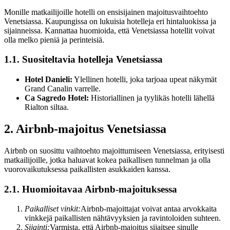
Monille matkailijoille hotelli on ensisijainen majoitusvaihtoehto
Venetsiassa. Kaupungissa on lukuisia hotelleja eri hintaluokissa ja
sijainneissa. Kannattaa huomioida, että Venetsiassa hotellit voivat
olla melko pieniä ja perinteisiä.
1.1. Suositeltavia hotelleja Venetsiassa
Hotel Danieli:
Ylellinen hotelli, joka tarjoaa upeat näkymät
Grand Canalin varrelle.
Ca Sagredo Hotel:
Historiallinen ja tyylikäs hotelli lähellä
Rialton siltaa.
2. Airbnb-majoitus Venetsiassa
Airbnb on suosittu vaihtoehto majoittumiseen Venetsiassa, erityisesti
matkailijoille, jotka haluavat kokea paikallisen tunnelman ja olla
vuorovaikutuksessa paikallisten asukkaiden kanssa.
2.1. Huomioitavaa Airbnb-majoituksessa
Paikalliset vinkit:
Airbnb-majoittajat voivat antaa arvokkaita
vinkkejä paikallisten nähtävyyksien ja ravintoloiden suhteen.
Sijainti:
Varmista, että Airbnb-majoitus sijaitsee sinulle