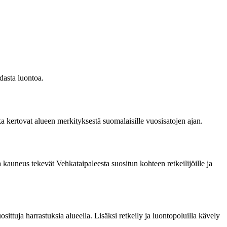
dasta luontoa.
tka kertovat alueen merkityksestä suomalaisille vuosisatojen ajan.
 kauneus tekevät Vehkataipaleesta suositun kohteen retkeilijöille ja
sittuja harrastuksia alueella. Lisäksi retkeily ja luontopoluilla kävely