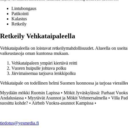
Lintubongaus
Patikointi
Kalastus
Retkeily
Retkeily Vehkataipaleella
Vehkataipaleella on loistavat retkeilymahdollisuudet. Alueella on useita m
vaikeustasoja oman kuntonsa mukaan.
Vehkataipaleen ympäri kiertävä reitti
Vuoren huipulle johtava polku
Järvimaisemaa tarjoava lenkkipolku
Vehkataipale on todellinen helmi Suomen luonnossa ja tarjoaa vieraille
Myydään mökki Ruotsin Lapissa
•
Mökit Jyväskylässä: Parhaat Vuokr
Andalusiassa
•
Myytävät Asunnot ja Mökit Vehmersalmella
•
Villa Pad
suosittu kohde?
•
Airbnb Vuokra-asunnot Kampissa
•
tiedotus@yesmedia.fi