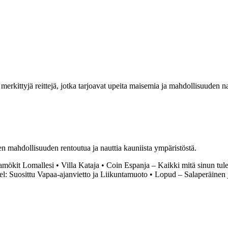
erkittyjä reittejä, jotka tarjoavat upeita maisemia ja mahdollisuuden nautt
en mahdollisuuden rentoutua ja nauttia kauniista ympäristöstä.
amökit Lomallesi
•
Villa Kataja
•
Coin Espanja – Kaikki mitä sinun tule
el: Suosittu Vapaa-ajanvietto ja Liikuntamuoto
•
Lopud – Salaperäinen