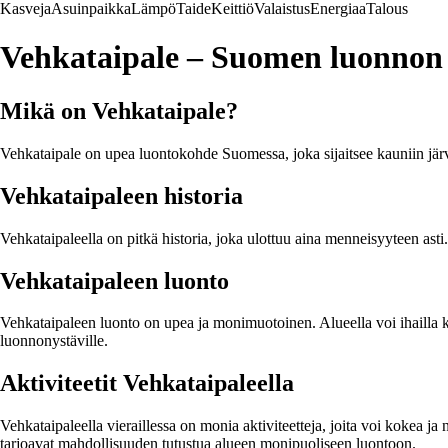
Kasveja
Asuinpaikka
Lämpö
Taide
Keittiö
Valaistus
Energiaa
Talous
Vehkataipale – Suomen luonnon
Mikä on Vehkataipale?
Vehkataipale on upea luontokohde Suomessa, joka sijaitsee kauniin järve
Vehkataipaleen historia
Vehkataipaleella on pitkä historia, joka ulottuu aina menneisyyteen asti.
Vehkataipaleen luonto
Vehkataipaleen luonto on upea ja monimuotoinen. Alueella voi ihailla kau
luonnonystäville.
Aktiviteetit Vehkataipaleella
Vehkataipaleella vieraillessa on monia aktiviteetteja, joita voi kokea ja
tarjoavat mahdollisuuden tutustua alueen monipuoliseen luontoon.