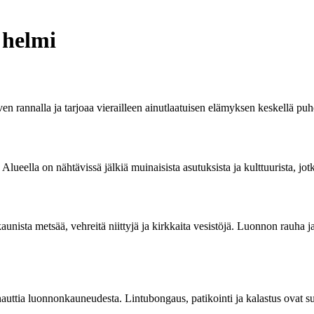
 helmi
n rannalla ja tarjoaa vierailleen ainutlaatuisen elämyksen keskellä puh
 Alueella on nähtävissä jälkiä muinaisista asutuksista ja kulttuurista, jo
nista metsää, vehreitä niittyjä ja kirkkaita vesistöjä. Luonnon rauha ja
 nauttia luonnonkauneudesta. Lintubongaus, patikointi ja kalastus ovat suo