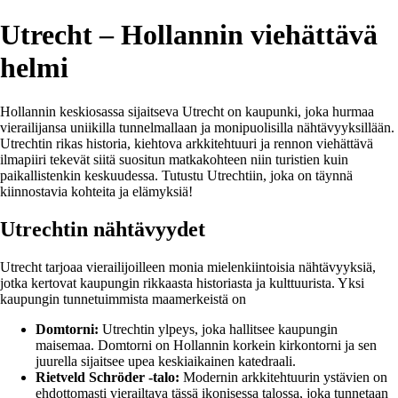
Utrecht – Hollannin viehättävä
helmi
Hollannin keskiosassa sijaitseva Utrecht on kaupunki, joka hurmaa
vierailijansa uniikilla tunnelmallaan ja monipuolisilla nähtävyyksillään.
Utrechtin rikas historia, kiehtova arkkitehtuuri ja rennon viehättävä
ilmapiiri tekevät siitä suositun matkakohteen niin turistien kuin
paikallistenkin keskuudessa. Tutustu Utrechtiin, joka on täynnä
kiinnostavia kohteita ja elämyksiä!
Utrechtin nähtävyydet
Utrecht tarjoaa vierailijoilleen monia mielenkiintoisia nähtävyyksiä,
jotka kertovat kaupungin rikkaasta historiasta ja kulttuurista. Yksi
kaupungin tunnetuimmista maamerkeistä on
Domtorni:
Utrechtin ylpeys, joka hallitsee kaupungin
maisemaa. Domtorni on Hollannin korkein kirkontorni ja sen
juurella sijaitsee upea keskiaikainen katedraali.
Rietveld Schröder -talo:
Modernin arkkitehtuurin ystävien on
ehdottomasti vierailtava tässä ikonisessa talossa, joka tunnetaan