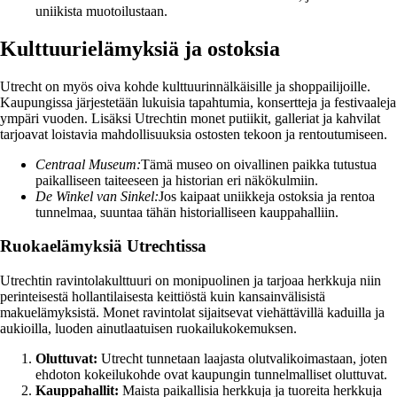
uniikista muotoilustaan.
Kulttuurielämyksiä ja ostoksia
Utrecht on myös oiva kohde kulttuurinnälkäisille ja shoppailijoille.
Kaupungissa järjestetään lukuisia tapahtumia, konsertteja ja festivaaleja
ympäri vuoden. Lisäksi Utrechtin monet putiikit, galleriat ja kahvilat
tarjoavat loistavia mahdollisuuksia ostosten tekoon ja rentoutumiseen.
Centraal Museum:
Tämä museo on oivallinen paikka tutustua
paikalliseen taiteeseen ja historian eri näkökulmiin.
De Winkel van Sinkel:
Jos kaipaat uniikkeja ostoksia ja rentoa
tunnelmaa, suuntaa tähän historialliseen kauppahalliin.
Ruokaelämyksiä Utrechtissa
Utrechtin ravintolakulttuuri on monipuolinen ja tarjoaa herkkuja niin
perinteisestä hollantilaisesta keittiöstä kuin kansainvälisistä
makuelämyksistä. Monet ravintolat sijaitsevat viehättävillä kaduilla ja
aukioilla, luoden ainutlaatuisen ruokailukokemuksen.
Oluttuvat:
Utrecht tunnetaan laajasta olutvalikoimastaan, joten
ehdoton kokeilukohde ovat kaupungin tunnelmalliset oluttuvat.
Kauppahallit:
Maista paikallisia herkkuja ja tuoreita herkkuja