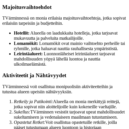
Majoitusvaihtoehdot
TVärminnessä on monia erilaisia majoitusvaihtoehtoja, jotka sopivat
erilaisiin tarpeisiin ja budjetteihin.
Hotellit:
Alueella on laadukkaita hotelleja, jotka tarjoavat
mukavuutta ja palveluita matkailijoille.
Lomamökit:
Lomamökit ovat mainio vaihtoehto perheille tai
ryhmille, jotka haluavat nauttia rauhallisesta ympäristöstä.
Leirintäalueet:
Luonnonläheiset leirintäalueet tarjoavat
mahdollisuuden yöpyä lähellä luontoa ja nauttia
ulkoilmaelämästä.
Aktiviteetit ja Nähtävyydet
TVärminnessä voit osallistua monipuolisiin aktiviteetteihin ja
tutustua alueen upeisiin nähtävyyksiin.
Retkeily ja Patikointi:
Alueella on monia merkittyjä reittejä,
jotka sopivat niin aloittelijoille kuin kokeneille vaeltajille.
Sukellus:
TVärminnen vesistöt tarjoavat upeat mahdollisuudet
sukeltamiseen ja vedenalaiseen maailmaan tutustumiseen.
Opastetut Retket:
Voit osallistua opastetuille retkille, joilla
pääset tutustumaan alueen luontoon ja historiaan