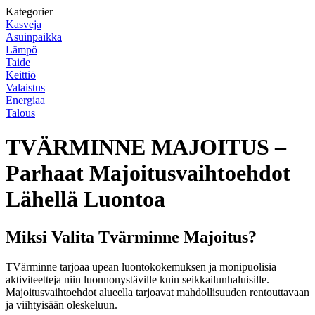
Kategorier
Kasveja
Asuinpaikka
Lämpö
Taide
Keittiö
Valaistus
Energiaa
Talous
TVÄRMINNE MAJOITUS –
Parhaat Majoitusvaihtoehdot
Lähellä Luontoa
Miksi Valita Tvärminne Majoitus?
TVärminne tarjoaa upean luontokokemuksen ja monipuolisia
aktiviteetteja niin luonnonystäville kuin seikkailunhaluisille.
Majoitusvaihtoehdot alueella tarjoavat mahdollisuuden rentouttavaan
ja viihtyisään oleskeluun.