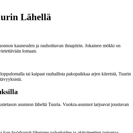
urin Lähellä
ea luonnon kauneuden ja rauhoittavan ilmapiirin. Jokainen mökki on
 vietettävään lomaan.
nloppulomalla tai kaipaat rauhallista pakopaikkaa arjen kiireistä, Tuurin
htävyyksistä.
ksilla
varustetason asunnon läheltä Tuuria. Vuokra-asunnot tarjoavat joustavan
a kun hyödynnät läheisten palveluiden ja aktiviteettien tarjontaa.