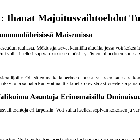
: Ihanat Majoitusvaihtoehdot Tu
Luonnonläheisissä Maisemissa
maaseudun rauhasta. Mökit sijaitsevat kauniilla alueilla, jossa voit kok
. Voit valita itsellesi sopivan kokoisen mökin ystävien tai perheen kanssa
ierailijoille. Olit sitten matkalla perheen kanssa, ystävien kanssa viiko
ukavuutta samalla kun voit nauttia lähellä olevista aktiviteeteista ja nä
alikoima Asuntoja Erinomaisilla Ominaisuu
svaihtoehtoja eri tarpeisiin. Voit valita itsellesi sopivan kokoisen ja 
.
äristön. Voit nauttia itsenäisestä oleskelusta omassa asunnossasi samall