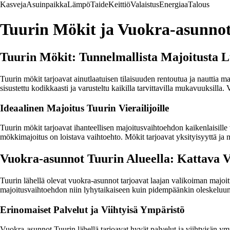
Kasveja
Asuinpaikka
Lämpö
Taide
Keittiö
Valaistus
Energiaa
Talous
Tuurin Mökit ja Vuokra-asunnot
Tuurin Mökit: Tunnelmallista Majoitusta 
Tuurin mökit tarjoavat ainutlaatuisen tilaisuuden rentoutua ja nauttia 
sisustettu kodikkaasti ja varusteltu kaikilla tarvittavilla mukavuuksilla
Ideaalinen Majoitus Tuurin Vierailijoille
Tuurin mökit tarjoavat ihanteellisen majoitusvaihtoehdon kaikenlaisille v
mökkimajoitus on loistava vaihtoehto. Mökit tarjoavat yksityisyyttä ja m
Vuokra-asunnot Tuurin Alueella: Kattava V
Tuurin lähellä olevat vuokra-asunnot tarjoavat laajan valikoiman majoitu
majoitusvaihtoehdon niin lyhytaikaiseen kuin pidempäänkin oleskeluun
Erinomaiset Palvelut ja Viihtyisä Ympäristö
Vuokra-asunnot Tuurin lähellä tarjoavat hyvät palvelut ja viihtyisän ymp