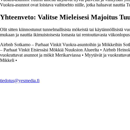
Vuokra-asunnot ovat loistava vaihtoehto niille, jotka haluavat nauttia 
Yhteenveto: Valitse Mieleisesi Majoitus Tuu
Olit sitten kiinnostunut tunnelmallisista mökeistä tai käytännöllisistä v
mukaan ja nauttia ikimuistoisesta lomasta tai rentouttavasta viikonlopus
Airbnb Sotkamo – Parhaat Vinkit Vuokra-asuntoihin ja Mökkeihin So
– Parhaat Vinkit Etsiessäsi Mökkiä Nuuksion Alueelta
•
Airbnb Heinol
vuokrattavat asunnot ja mökit Merikarviassa
•
Myytävät ja vuokrattava
Mikkeli
•
tiedotus@yesmedia.fi