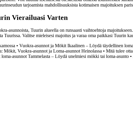
Tuurinseudun tarjoamista mahdollisuuksista kotimaisen majoituksen paris
rin Vierailuasi Varten
uokra-asunnoista, Tuurin alueella on runsaasti vaihtoehtoja majoitukseen.
ta Tuurissa. Valitse mieleisesi majoitus ja varaa oma paikkasi Tuurin ka
tkamossa
•
Vuokra-asunnot ja Mökit Ikaalinen – Löydä täydellinen loma
a: Mökit, Vuokra-asunnot ja Loma-asunnot Heinolassa
•
Mitä tulee ott
t loma-asunnot Tammelasta – Löydä unelmiesi mökki tai loma-asunto
•