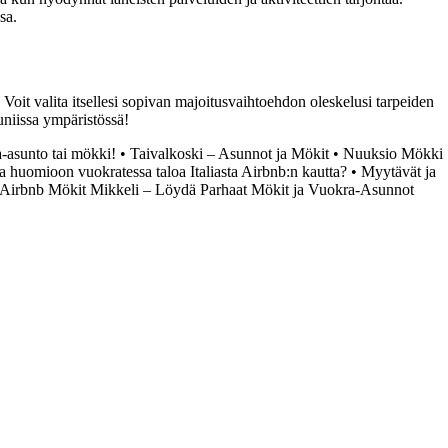
sa.
 Voit valita itsellesi sopivan majoitusvaihtoehdon oleskelusi tarpeiden
uniissa ympäristössä!
-asunto tai mökki!
•
Taivalkoski – Asunnot ja Mökit
•
Nuuksio Mökki
aa huomioon vuokratessa taloa Italiasta Airbnb:n kautta?
•
Myytävät ja
Airbnb Mökit Mikkeli – Löydä Parhaat Mökit ja Vuokra-Asunnot