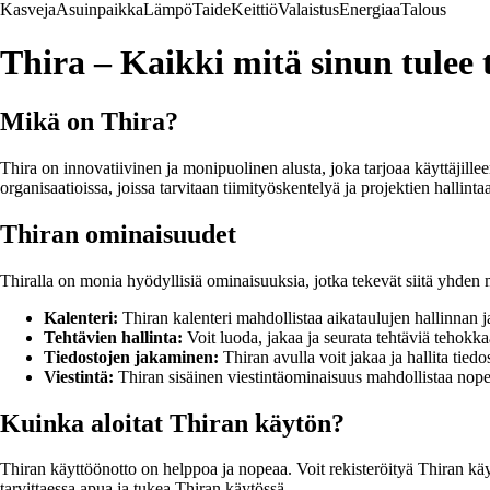
Kasveja
Asuinpaikka
Lämpö
Taide
Keittiö
Valaistus
Energiaa
Talous
Thira – Kaikki mitä sinun tulee 
Mikä on Thira?
Thira on innovatiivinen ja monipuolinen alusta, joka tarjoaa käyttäjillee
organisaatioissa, joissa tarvitaan tiimityöskentelyä ja projektien hallinta
Thiran ominaisuudet
Thiralla on monia hyödyllisiä ominaisuuksia, jotka tekevät siitä yhden
Kalenteri:
Thiran kalenteri mahdollistaa aikataulujen hallinnan 
Tehtävien hallinta:
Voit luoda, jakaa ja seurata tehtäviä tehokka
Tiedostojen jakaminen:
Thiran avulla voit jakaa ja hallita tiedos
Viestintä:
Thiran sisäinen viestintäominaisuus mahdollistaa nop
Kuinka aloitat Thiran käytön?
Thiran käyttöönotto on helppoa ja nopeaa. Voit rekisteröityä Thiran käytt
tarvittaessa apua ja tukea Thiran käytössä.