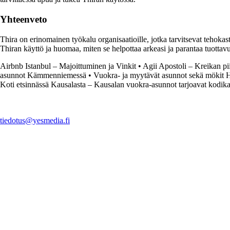
Yhteenveto
Thira on erinomainen työkalu organisaatioille, jotka tarvitsevat tehokast
Thiran käyttö ja huomaa, miten se helpottaa arkeasi ja parantaa tuottavu
Airbnb Istanbul – Majoittuminen ja Vinkit
•
Agii Apostoli – Kreikan pii
asunnot Kämmenniemessä
•
Vuokra- ja myytävät asunnot sekä mökit
Koti etsinnässä Kausalasta – Kausalan vuokra-asunnot tarjoavat kodika
tiedotus@yesmedia.fi