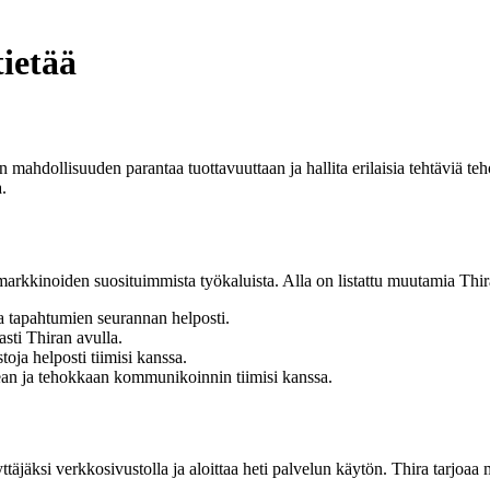
tietää
n mahdollisuuden parantaa tuottavuuttaan ja hallita erilaisia tehtäviä te
a.
 markkinoiden suosituimmista työkaluista. Alla on listattu muutamia Thi
ja tapahtumien seurannan helposti.
asti Thiran avulla.
toja helposti tiimisi kanssa.
ean ja tehokkaan kommunikoinnin tiimisi kanssa.
äjäksi verkkosivustolla ja aloittaa heti palvelun käytön. Thira tarjoaa m