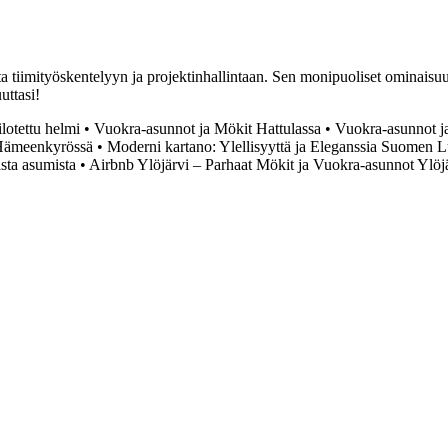
a tiimityöskentelyyn ja projektinhallintaan. Sen monipuoliset ominaisuude
uttasi!
lotettu helmi
•
Vuokra-asunnot ja Mökit Hattulassa
•
Vuokra-asunnot j
 Hämeenkyrössä
•
Moderni kartano: Ylellisyyttä ja Eleganssia Suomen 
sta asumista
•
Airbnb Ylöjärvi – Parhaat Mökit ja Vuokra-asunnot Ylö