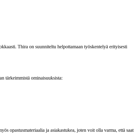
hokkaasti. Thira on suunniteltu helpottamaan työskentelyä erityisesti
ran tärkeimmistä ominaisuuksista:
yös opastusmateriaalia ja asiakastukea, joten voit olla varma, että saat