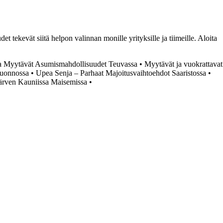
t tekevät siitä helpon valinnan monille yrityksille ja tiimeille. Aloita
a Myytävät Asumismahdollisuudet Teuvassa
•
Myytävät ja vuokrattavat
Luonnossa
•
Upea Senja – Parhaat Majoitusvaihtoehdot Saaristossa
•
järven Kauniissa Maisemissa
•