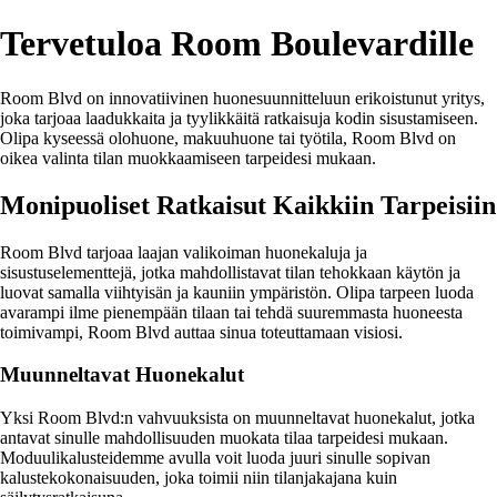
Tervetuloa Room Boulevardille
Room Blvd on innovatiivinen huonesuunnitteluun erikoistunut yritys,
joka tarjoaa laadukkaita ja tyylikkäitä ratkaisuja kodin sisustamiseen.
Olipa kyseessä olohuone, makuuhuone tai työtila, Room Blvd on
oikea valinta tilan muokkaamiseen tarpeidesi mukaan.
Monipuoliset Ratkaisut Kaikkiin Tarpeisiin
Room Blvd tarjoaa laajan valikoiman huonekaluja ja
sisustuselementtejä, jotka mahdollistavat tilan tehokkaan käytön ja
luovat samalla viihtyisän ja kauniin ympäristön. Olipa tarpeen luoda
avarampi ilme pienempään tilaan tai tehdä suuremmasta huoneesta
toimivampi, Room Blvd auttaa sinua toteuttamaan visiosi.
Muunneltavat Huonekalut
Yksi Room Blvd:n vahvuuksista on muunneltavat huonekalut, jotka
antavat sinulle mahdollisuuden muokata tilaa tarpeidesi mukaan.
Moduulikalusteidemme avulla voit luoda juuri sinulle sopivan
kalustekokonaisuuden, joka toimii niin tilanjakajana kuin