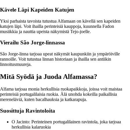
Kävele Läpi Kapeiden Katujen
Yksi parhaista tavoista tutustua Alfamaan on kävellä sen kapeiden
katujen läpi. Voit ihailla perinteisiä kauppoja, kuunnella Fadon
musiikkia ja nauttia upeista näkymistä Tejo-joelle.
Vierailu São Jorge-linnassa
São Jorge-linna tarjoaa upeat näkymät kaupunkiin ja ympäröiville
rannoille. Voit tutustua linnan historiaan ja ihailla sen antiikin
linnoitusmuureja.
Mitä Syödä ja Juoda Alfamassa?
Alfama tarjoaa monia herkullisia ruokapaikkoja, joissa voit maistaa
perinteisiä portugalilaisia ruokia. Älä unohda kokeilla paikallisia
mereneläviä, kuten bacalhauksia ja katkarapuja.
Suosittuja Ravintoloita
O Jacinto: Perinteinen portugalilainen ravintola, joka tarjoaa
herkullisia kalaruokia