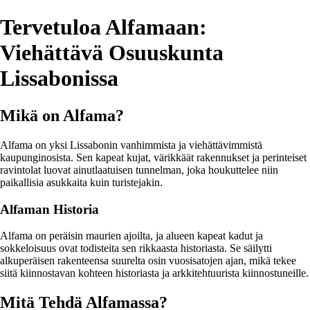
Tervetuloa Alfamaan:
Viehättävä Osuuskunta
Lissabonissa
Mikä on Alfama?
Alfama on yksi Lissabonin vanhimmista ja viehättävimmistä
kaupunginosista. Sen kapeat kujat, värikkäät rakennukset ja perinteiset
ravintolat luovat ainutlaatuisen tunnelman, joka houkuttelee niin
paikallisia asukkaita kuin turistejakin.
Alfaman Historia
Alfama on peräisin maurien ajoilta, ja alueen kapeat kadut ja
sokkeloisuus ovat todisteita sen rikkaasta historiasta. Se säilytti
alkuperäisen rakenteensa suurelta osin vuosisatojen ajan, mikä tekee
siitä kiinnostavan kohteen historiasta ja arkkitehtuurista kiinnostuneille.
Mitä Tehdä Alfamassa?