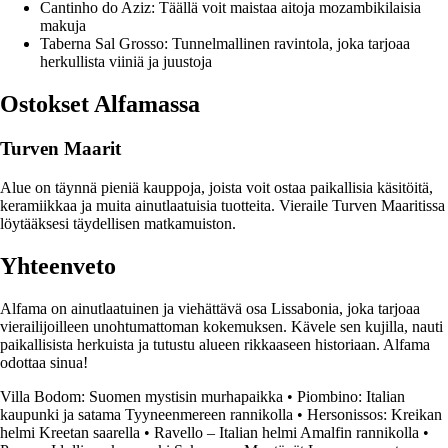
Cantinho do Aziz: Täällä voit maistaa aitoja mozambikilaisia
makuja
Taberna Sal Grosso: Tunnelmallinen ravintola, joka tarjoaa
herkullista viiniä ja juustoja
Ostokset Alfamassa
Turven Maarit
Alue on täynnä pieniä kauppoja, joista voit ostaa paikallisia käsitöitä,
keramiikkaa ja muita ainutlaatuisia tuotteita. Vieraile Turven Maaritissa
löytääksesi täydellisen matkamuiston.
Yhteenveto
Alfama on ainutlaatuinen ja viehättävä osa Lissabonia, joka tarjoaa
vierailijoilleen unohtumattoman kokemuksen. Kävele sen kujilla, nauti
paikallisista herkuista ja tutustu alueen rikkaaseen historiaan. Alfama
odottaa sinua!
Villa Bodom: Suomen mystisin murhapaikka
•
Piombino: Italian
kaupunki ja satama Tyyneenmereen rannikolla
•
Hersonissos: Kreikan
helmi Kreetan saarella
•
Ravello – Italian helmi Amalfin rannikolla
•