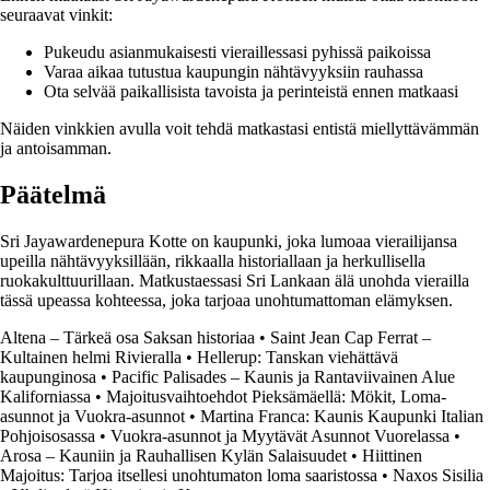
seuraavat vinkit:
Pukeudu asianmukaisesti vieraillessasi pyhissä paikoissa
Varaa aikaa tutustua kaupungin nähtävyyksiin rauhassa
Ota selvää paikallisista tavoista ja perinteistä ennen matkaasi
Näiden vinkkien avulla voit tehdä matkastasi entistä miellyttävämmän
ja antoisamman.
Päätelmä
Sri Jayawardenepura Kotte on kaupunki, joka lumoaa vierailijansa
upeilla nähtävyyksillään, rikkaalla historiallaan ja herkullisella
ruokakulttuurillaan. Matkustaessasi Sri Lankaan älä unohda vierailla
tässä upeassa kohteessa, joka tarjoaa unohtumattoman elämyksen.
Altena – Tärkeä osa Saksan historiaa
•
Saint Jean Cap Ferrat –
Kultainen helmi Rivieralla
•
Hellerup: Tanskan viehättävä
kaupunginosa
•
Pacific Palisades – Kaunis ja Rantaviivainen Alue
Kaliforniassa
•
Majoitusvaihtoehdot Pieksämäellä: Mökit, Loma-
asunnot ja Vuokra-asunnot
•
Martina Franca: Kaunis Kaupunki Italian
Pohjoisosassa
•
Vuokra-asunnot ja Myytävät Asunnot Vuorelassa
•
Arosa – Kauniin ja Rauhallisen Kylän Salaisuudet
•
Hiittinen
Majoitus: Tarjoa itsellesi unohtumaton loma saaristossa
•
Naxos Sisilia