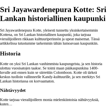
Sri Jayawardenepura Kotte: Sri
Lankan historiallinen kaupunki
Sri Jayawardenepura Kotte, yleisesti tunnettu yksinkertaisemmin
Kottena, on Sri Lankan historiallinen kaupunki, joka tarjoaa
vierailijoilleen rikkaan kulttuuriperinnön ja upeat maisemat. Tässä
artikkelissa tutustumme tarkemmin tähän lumoavaan kaupunkiin.
Historia
Kotte on yksi Sri Lankan vanhimmista kaupungeista, ja sen historia
ulottuu vuosisatojen taakse. Se toimi maan pääkaupunkina 1400-
luvulle asti ennen kuin se siirrettiin Colomboon. Kotte oli tärkeä
keskus tuolloin vallinneelle Kandy-kulttuurille, ja sen merkitys Sri
Lankan historiassa on korvaamaton.
Nähtävyydet
Kotte tarjoaa vierailijoilleen monia mielenkiintoisia nähtävyyksiä,
kuten…