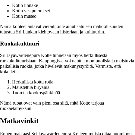
Kotin linnake
Kotin vesiputoukset
Kotin museo
Nämä kohteet antavat vierailijoille ainutlaatuisen mahdollisuuden
tutustua Sri Lankan kiehtovaan historiaan ja kulttuuriin.
Ruokakulttuuri
Sri Jayawardenepura Kotte tunnetaan myös herkullisesta
ruokakulttuuristaan. Kaupungissa voi nauttia monipuolisia ja maistuvia
paikallisia ruokia, jotka hivelevät makunystyröitä. Varmista, että
kokeilet…
Herkullista kottu rotia
Maustettua biryaniä
Tuoretta kookospähkinää
Nämä ruoat ovat vain pieni osa siitä, mitä Kotte tarjoaa
ruokaelämyksiin.
Matkavinkit
Ennen matkaasi Sri Jayawardenepura Kotteen muista ottaa huomioon