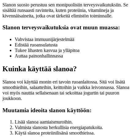
Slanon suosio perustuu sen monipuolisiin terveysvaikutuksiin. Se
sisältää runsaasti ravinteita, kuten proteiinia, vitamiineja ja
kivennäisaineita, jotka ovat tärkeitä elimistön toiminnalle.
Slanon terveysvaikutuksia ovat muun muassa:
Vahvistaa immuunijärjestelmää
Edistää ruoansulatusta
Tukee lihasten kasvua ja ylläpitoa
Auttaa painonhallinnassa
Kuinka käyttää slanoa?
Slanoa voi käyttää monin eri tavoin ruoanlaitossa. Sitä voi lisätä
smoothieihin, salaatteihin, keittoihin ja vaikka leivonnassa. Slanoa
voi myös nauttia sellaisenaan tai sekoittaa jogurtin tai puuron
joukkoon.
Muutamia ideoita slanon käyttöön:
Lisää slanoa aamiaismuroihin.
Valmista slanosta herkullisia energiapatukoita.
Käytä slanoa proteiinilisänä smoothieissa.