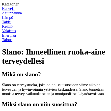
Kategorier
Kasveja
Asuinpaikka
Lämpö
Taide
Keittiö
Valaistus
Energiaa
Talous
Slano: Ihmeellinen ruoka-aine
terveydellesi
Mikä on slano?
Slano on terveysruoka, joka on noussut suosioon viime aikoina
terveyden ja hyvinvoinnin ystävien keskuudessa. Slano tunnetaan
monista terveysvaikutuksistaan ja monipuolisista käyttötavoistaan.
Miksi slano on niin suosittua?