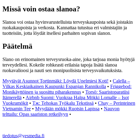
Missä voin ostaa slanoa?
Slanoa voi ostaa hyvinvarustelluista terveyskaupoista sekä joistakin
ruokakaupoista ja verkosta. Kannattaa tutustua eri valmistajiin ja
tuotteisiin, jotta löydät itsellesi parhaiten sopivan slanon.
Päätelmä
Slano on erinomainen terveysruoka-aine, joka tarjoaa monia hyötyjä
terveydellesi. Kokeile rohkeasti erilaisia tapoja lisätä slanoa
ruokavalioosi ja nauti sen monipuolisista terveysvaikutuksista.
Myytävät Asunnot Tortinmäki: Löydä Unelmiesi Koti!
•
Calella –
Vilkas Keskiaikainen Kaupunki Espanjan Rannikolla
•
Friggebod:
Monikäyttöinen ja suosittu piharakennus
•
Torsö: Saaristoparatiisi
Itämerellä
•
Airbnb Suomi: Vuokraa Halpa Mökki Lomalle – Isot
Vuokramökit
•
Тж: Tehokas Työkalu Tekstissä
•
Chay – Perinteinen
Vietnamin Tee
•
Myydään mökki Ruotsin Lapissa
•
Nauvon
telttailu: Opas saariston retkeilyyn
•
tiedotus@yesmedia.fi