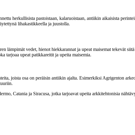
nnettu herkullisista pastoistaan, kalaruoistaan, antiikin aikaisista perin
täytettynä lihakastikkeella ja juustolla.
ren lämpimät vedet, hienot hiekkarannat ja upeat maisemat tekevät siitä 
a tarjoaa upeat patikkareitit ja upeita maisemia.
kohteita, joista osa on peräisin antiikin ajalta. Esimerkiksi Agrigenton 
uuriin.
lermo, Catania ja Siracusa, jotka tarjoavat upeita arkkitehtonisia nähtävy