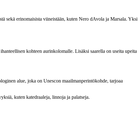
teistä sekä erinomaisista viineistään, kuten Nero dAvola ja Marsala. Yksi
ihanteellisen kohteen aurinkolomalle. Lisäksi saarella on useita upeita
arkeologinen alue, joka on Unescon maailmanperintökohde, tarjoaa
yksiä, kuten katedraaleja, linnoja ja palatseja.