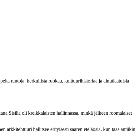
eita rantoja, herkullista ruokaa, kulttuurihistoriaa ja ainutlaatuisia
kana Sisilia oli kreikkalaisten hallinnassa, minkä jälkeen roomalaiset
n arkkitehtuuri hallitsee erityisesti saaren eteläosia, kun taas antiikin