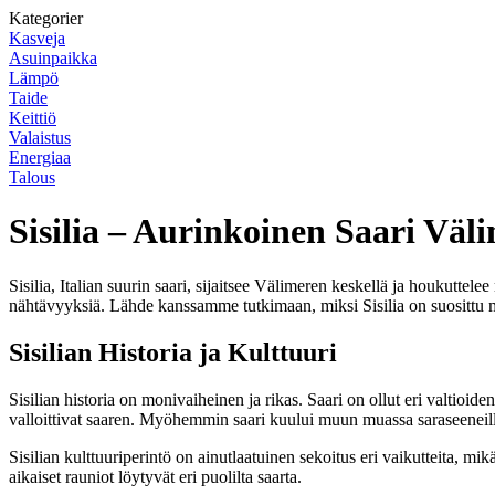
Kategorier
Kasveja
Asuinpaikka
Lämpö
Taide
Keittiö
Valaistus
Energiaa
Talous
Sisilia – Aurinkoinen Saari Väli
Sisilia, Italian suurin saari, sijaitsee Välimeren keskellä ja houkuttele
nähtävyyksiä. Lähde kanssamme tutkimaan, miksi Sisilia on suosittu 
Sisilian Historia ja Kulttuuri
Sisilian historia on monivaiheinen ja rikas. Saari on ollut eri valtioid
valloittivat saaren. Myöhemmin saari kuului muun muassa saraseeneille,
Sisilian kulttuuriperintö on ainutlaatuinen sekoitus eri vaikutteita, mik
aikaiset rauniot löytyvät eri puolilta saarta.