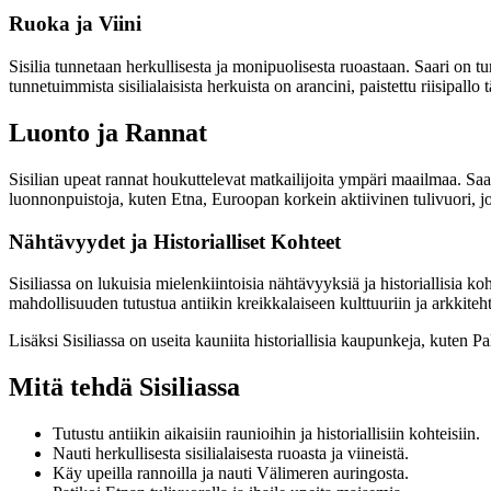
Ruoka ja Viini
Sisilia tunnetaan herkullisesta ja monipuolisesta ruoastaan. Saari on tu
tunnetuimmista sisilialaisista herkuista on arancini, paistettu riisipallo 
Luonto ja Rannat
Sisilian upeat rannat houkuttelevat matkailijoita ympäri maailmaa. Saa
luonnonpuistoja, kuten Etna, Euroopan korkein aktiivinen tulivuori, jok
Nähtävyydet ja Historialliset Kohteet
Sisiliassa on lukuisia mielenkiintoisia nähtävyyksiä ja historiallisia 
mahdollisuuden tutustua antiikin kreikkalaiseen kulttuuriin ja arkkiteht
Lisäksi Sisiliassa on useita kauniita historiallisia kaupunkeja, kuten Pa
Mitä tehdä Sisiliassa
Tutustu antiikin aikaisiin raunioihin ja historiallisiin kohteisiin.
Nauti herkullisesta sisilialaisesta ruoasta ja viineistä.
Käy upeilla rannoilla ja nauti Välimeren auringosta.