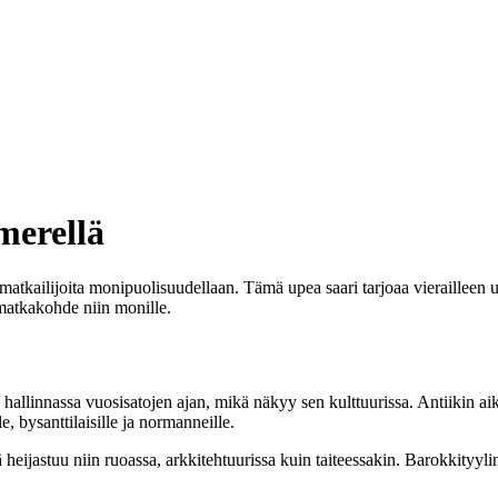
merellä
e matkailijoita monipuolisuudellaan. Tämä upea saari tarjoaa vierailleen up
matkakohde niin monille.
en hallinnassa vuosisatojen ajan, mikä näkyy sen kulttuurissa. Antiikin ai
 bysanttilaisille ja normanneille.
ä heijastuu niin ruoassa, arkkitehtuurissa kuin taiteessakin. Barokkityyline