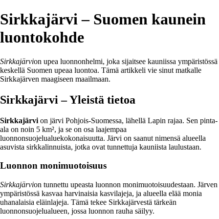
Sirkkajärvi – Suomen kaunein
luontokohde
Sirkkajärvi
on upea luonnonhelmi, joka sijaitsee kauniissa ympäristössä
keskellä Suomen upeaa luontoa. Tämä artikkeli vie sinut matkalle
Sirkkajärven maagiseen maailmaan.
Sirkkajärvi – Yleistä tietoa
Sirkkajärvi
on järvi Pohjois-Suomessa, lähellä Lapin rajaa. Sen pinta-
ala on noin 5 km², ja se on osa laajempaa
luonnonsuojelualuekokonaisuutta. Järvi on saanut nimensä alueella
asuvista sirkkalinnuista, jotka ovat tunnettuja kauniista laulustaan.
Luonnon monimuotoisuus
Sirkkajärvi
on tunnettu upeasta luonnon monimuotoisuudestaan. Järven
ympäristössä kasvaa harvinaisia kasvilajeja, ja alueella elää monia
uhanalaisia eläinlajeja. Tämä tekee Sirkkajärvestä tärkeän
luonnonsuojelualueen, jossa luonnon rauha säilyy.