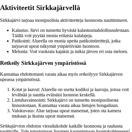
Aktiviteetit Sirkkajärvellä
Sirkkajärvi tarjoaa monipuolisia aktiviteetteja luonnosta nauttimiseen.
Kalastus: Järvi on tunnettu hyvästä kalastusmahdollisuudestaan.
Täällä voit pyytää monia erilaisia kalalajeja.
Patikointi: Alueella on monia upeita patikointireittejä, jotka
tarjoavat upeat näkymät ympäröivään luontoon.
Melonta: Voit vuokrata kajakin ja tutkia järven eri osia meloen.
Retkeily Sirkkajärven ympäristössä
Kannattaa ehdottomasti varata aikaa myös retkeilyyn Sirkkajärven
upeassa ympäristössä.
Kotat ja laavut: Alueella on useita kodiksi ja laavuja, joissa voit
levähtää ja nauttia eväistäsi luonnon keskellä.
Lintuhavainnointi: Sirkkajärvi on tunnettu monipuolisesta
linnustostaan. Kannattaa varata aikaa lintujen bongailuun.
Valokuvaus: Alue tarjoaa upeat maisemat, joten ota kamera
mukaan ja ikuista upeat maisemat.
Sirkkajärvi
on ehdoton vierailukohde kaikille luonnosta ja rauhasta
nauttiville. Tule tutustumaan Suomen kauneimpaan luontokohteeseen!