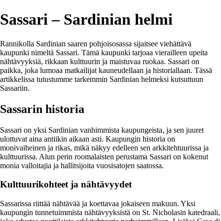
Sassari – Sardinian helmi
Rannikolla Sardinian saaren pohjoisosassa sijaitsee viehättävä
kaupunki nimeltä Sassari. Tämä kaupunki tarjoaa vierailleen upeita
nähtävyyksiä, rikkaan kulttuurin ja maistuvaa ruokaa. Sassari on
paikka, joka lumoaa matkailijat kauneudellaan ja historiallaan. Tässä
artikkelissa tutustumme tarkemmin Sardinian helmeksi kutsuttuun
Sassariin.
Sassarin historia
Sassari on yksi Sardinian vanhimmista kaupungeista, ja sen juuret
ulottuvat aina antiikin aikaan asti. Kaupungin historia on
monivaiheinen ja rikas, mikä näkyy edelleen sen arkkitehtuurissa ja
kulttuurissa. Alun perin roomalaisten perustama Sassari on kokenut
monia valloitajia ja hallitsijoita vuosisatojen saatossa.
Kulttuurikohteet ja nähtävyydet
Sassarissa riittää nähtävää ja koettavaa jokaiseen makuun. Yksi
kaupungin tunnetuimmista nähtävyyksistä on St. Nicholasin katedraali,