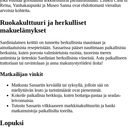
joka edustaa goottilaista arkkitehtuuria parhaimmillaan. Lisäksi Casa di
Reina, Vanhakaupunki ja Museo Sanna ovat ehdottomasti vierailun
arvoisia kohteita.
Ruokakulttuuri ja herkulliset
makuelämykset
Sardinialainen keittiö on tunnettu herkullisista mauistaan ja
ainutlaatuisista resepteistään. Sassarissa pääset nauttimaan paikallisista
herkuista, kuten porosta valmistetuista ruoista, tuoreista meren
antimista ja tietenkin Sardinian herkullisista viineistä. Astu paikalliseen
trattoriaan tai ravintolaan ja anna makunystyröidesi iloita!
Matkailijan vinkit
Matkusta Sassariin keväällä tai syksyllä, jolloin sää on
miellyttävän leuto ja turistimäärät ovat pienemmät.
Kokeile paikallisia herkkuja, kuten bottarga-pastaa ja seadas-
leivonnaisia.
Tutustu Sassarin vilkkaaseen markkinakulttuuriin ja hanki
matkamuistoja paikallisilta toreilta.
Lopuksi