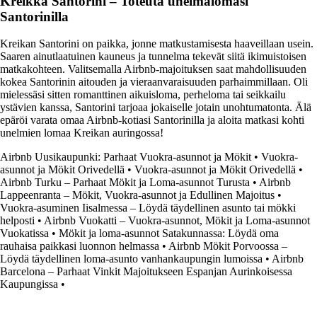
Kreikka Santorini – Toteuta unelmalomasi
Santorinilla
Kreikan Santorini on paikka, jonne matkustamisesta haaveillaan usein.
Saaren ainutlaatuinen kauneus ja tunnelma tekevät siitä ikimuistoisen
matkakohteen. Valitsemalla Airbnb-majoituksen saat mahdollisuuden
kokea Santorinin aitouden ja vieraanvaraisuuden parhaimmillaan. Oli
mielessäsi sitten romanttinen aikuisloma, perheloma tai seikkailu
ystävien kanssa, Santorini tarjoaa jokaiselle jotain unohtumatonta. Älä
epäröi varata omaa Airbnb-kotiasi Santorinilla ja aloita matkasi kohti
unelmien lomaa Kreikan auringossa!
Airbnb Uusikaupunki: Parhaat Vuokra-asunnot ja Mökit
•
Vuokra-
asunnot ja Mökit Orivedellä
•
Vuokra-asunnot ja Mökit Orivedellä
•
Airbnb Turku – Parhaat Mökit ja Loma-asunnot Turusta
•
Airbnb
Lappeenranta – Mökit, Vuokra-asunnot ja Edullinen Majoitus
•
Vuokra-asuminen Iisalmessa – Löydä täydellinen asunto tai mökki
helposti
•
Airbnb Vuokatti – Vuokra-asunnot, Mökit ja Loma-asunnot
Vuokatissa
•
Mökit ja loma-asunnot Satakunnassa: Löydä oma
rauhaisa paikkasi luonnon helmassa
•
Airbnb Mökit Porvoossa –
Löydä täydellinen loma-asunto vanhankaupungin lumoissa
•
Airbnb
Barcelona – Parhaat Vinkit Majoitukseen Espanjan Aurinkoisessa
Kaupungissa
•