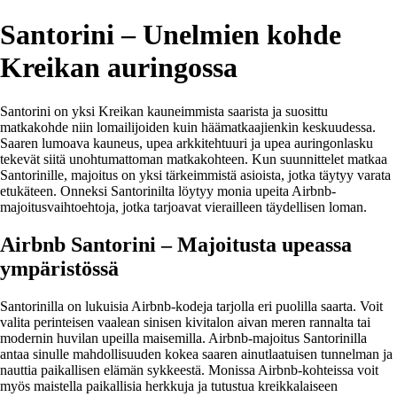
Santorini – Unelmien kohde
Kreikan auringossa
Santorini on yksi Kreikan kauneimmista saarista ja suosittu
matkakohde niin lomailijoiden kuin häämatkaajienkin keskuudessa.
Saaren lumoava kauneus, upea arkkitehtuuri ja upea auringonlasku
tekevät siitä unohtumattoman matkakohteen. Kun suunnittelet matkaa
Santorinille, majoitus on yksi tärkeimmistä asioista, jotka täytyy varata
etukäteen. Onneksi Santorinilta löytyy monia upeita Airbnb-
majoitusvaihtoehtoja, jotka tarjoavat vierailleen täydellisen loman.
Airbnb Santorini – Majoitusta upeassa
ympäristössä
Santorinilla on lukuisia Airbnb-kodeja tarjolla eri puolilla saarta. Voit
valita perinteisen vaalean sinisen kivitalon aivan meren rannalta tai
modernin huvilan upeilla maisemilla. Airbnb-majoitus Santorinilla
antaa sinulle mahdollisuuden kokea saaren ainutlaatuisen tunnelman ja
nauttia paikallisen elämän sykkeestä. Monissa Airbnb-kohteissa voit
myös maistella paikallisia herkkuja ja tutustua kreikkalaiseen