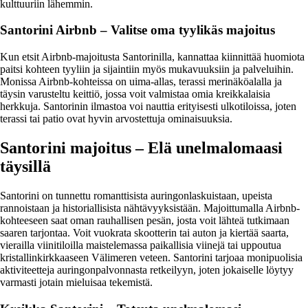
kulttuuriin lähemmin.
Santorini Airbnb – Valitse oma tyylikäs majoitus
Kun etsit Airbnb-majoitusta Santorinilla, kannattaa kiinnittää huomiota
paitsi kohteen tyyliin ja sijaintiin myös mukavuuksiin ja palveluihin.
Monissa Airbnb-kohteissa on uima-allas, terassi merinäköalalla ja
täysin varusteltu keittiö, jossa voit valmistaa omia kreikkalaisia
herkkuja. Santorinin ilmastoa voi nauttia erityisesti ulkotiloissa, joten
terassi tai patio ovat hyvin arvostettuja ominaisuuksia.
Santorini majoitus – Elä unelmalomaasi
täysillä
Santorini on tunnettu romanttisista auringonlaskuistaan, upeista
rannoistaan ja historiallisista nähtävyyksistään. Majoittumalla Airbnb-
kohteeseen saat oman rauhallisen pesän, josta voit lähteä tutkimaan
saaren tarjontaa. Voit vuokrata skootterin tai auton ja kiertää saarta,
vierailla viinitiloilla maistelemassa paikallisia viinejä tai uppoutua
kristallinkirkkaaseen Välimeren veteen. Santorini tarjoaa monipuolisia
aktiviteetteja auringonpalvonnasta retkeilyyn, joten jokaiselle löytyy
varmasti jotain mieluisaa tekemistä.