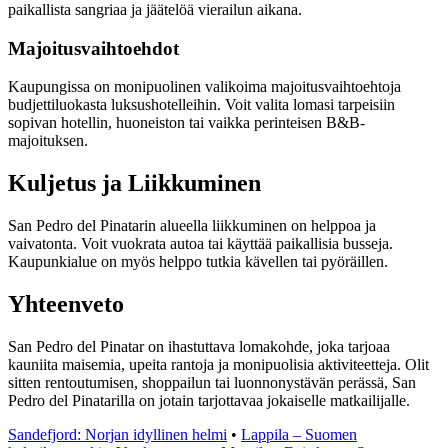
paikallista sangriaa ja jäätelöä vierailun aikana.
Majoitusvaihtoehdot
Kaupungissa on monipuolinen valikoima majoitusvaihtoehtoja
budjettiluokasta luksushotelleihin. Voit valita lomasi tarpeisiin
sopivan hotellin, huoneiston tai vaikka perinteisen B&B-
majoituksen.
Kuljetus ja Liikkuminen
San Pedro del Pinatarin alueella liikkuminen on helppoa ja
vaivatonta. Voit vuokrata autoa tai käyttää paikallisia busseja.
Kaupunkialue on myös helppo tutkia kävellen tai pyöräillen.
Yhteenveto
San Pedro del Pinatar on ihastuttava lomakohde, joka tarjoaa
kauniita maisemia, upeita rantoja ja monipuolisia aktiviteetteja. Olit
sitten rentoutumisen, shoppailun tai luonnonystävän perässä, San
Pedro del Pinatarilla on jotain tarjottavaa jokaiselle matkailijalle.
Sandefjord: Norjan idyllinen helmi
•
Lappila – Suomen