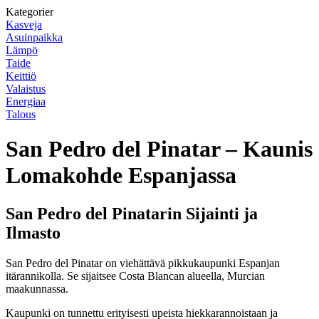
Kategorier
Kasveja
Asuinpaikka
Lämpö
Taide
Keittiö
Valaistus
Energiaa
Talous
San Pedro del Pinatar – Kaunis
Lomakohde Espanjassa
San Pedro del Pinatarin Sijainti ja
Ilmasto
San Pedro del Pinatar on viehättävä pikkukaupunki Espanjan
itärannikolla. Se sijaitsee Costa Blancan alueella, Murcian
maakunnassa.
Kaupunki on tunnettu erityisesti upeista hiekkarannoistaan ja