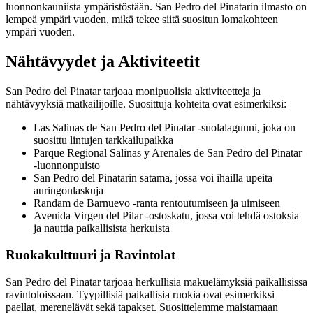
luonnonkauniista ympäristöstään. San Pedro del Pinatarin ilmasto on
lempeä ympäri vuoden, mikä tekee siitä suositun lomakohteen
ympäri vuoden.
Nähtävyydet ja Aktiviteetit
San Pedro del Pinatar tarjoaa monipuolisia aktiviteetteja ja
nähtävyyksiä matkailijoille. Suosittuja kohteita ovat esimerkiksi:
Las Salinas de San Pedro del Pinatar -suolalaguuni, joka on
suosittu lintujen tarkkailupaikka
Parque Regional Salinas y Arenales de San Pedro del Pinatar
-luonnonpuisto
San Pedro del Pinatarin satama, jossa voi ihailla upeita
auringonlaskuja
Randam de Barnuevo -ranta rentoutumiseen ja uimiseen
Avenida Virgen del Pilar -ostoskatu, jossa voi tehdä ostoksia
ja nauttia paikallisista herkuista
Ruokakulttuuri ja Ravintolat
San Pedro del Pinatar tarjoaa herkullisia makuelämyksiä paikallisissa
ravintoloissaan. Tyypillisiä paikallisia ruokia ovat esimerkiksi
paellat, merenelävät sekä tapakset. Suosittelemme maistamaan