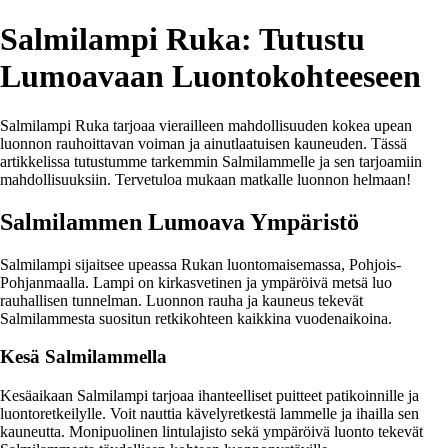
Salmilampi Ruka: Tutustu
Lumoavaan Luontokohteeseen
Salmilampi Ruka tarjoaa vierailleen mahdollisuuden kokea upean
luonnon rauhoittavan voiman ja ainutlaatuisen kauneuden. Tässä
artikkelissa tutustumme tarkemmin Salmilammelle ja sen tarjoamiin
mahdollisuuksiin. Tervetuloa mukaan matkalle luonnon helmaan!
Salmilammen Lumoava Ympäristö
Salmilampi sijaitsee upeassa Rukan luontomaisemassa, Pohjois-
Pohjanmaalla. Lampi on kirkasvetinen ja ympäröivä metsä luo
rauhallisen tunnelman. Luonnon rauha ja kauneus tekevät
Salmilammesta suositun retkikohteen kaikkina vuodenaikoina.
Kesä Salmilammella
Kesäaikaan Salmilampi tarjoaa ihanteelliset puitteet patikoinnille ja
luontoretkeilylle. Voit nauttia kävelyretkestä lammelle ja ihailla sen
kauneutta. Monipuolinen lintulajisto sekä ympäröivä luonto tekevät