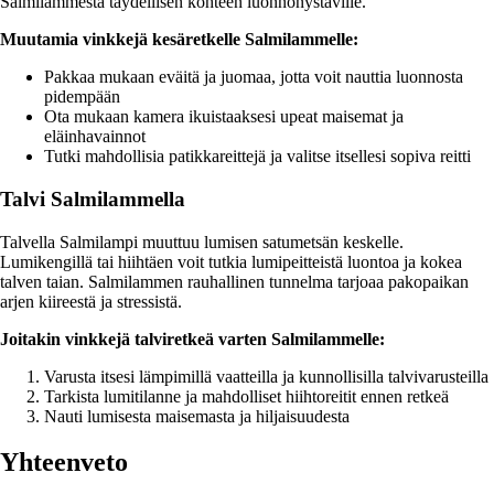
Salmilammesta täydellisen kohteen luonnonystäville.
Muutamia vinkkejä kesäretkelle Salmilammelle:
Pakkaa mukaan eväitä ja juomaa, jotta voit nauttia luonnosta
pidempään
Ota mukaan kamera ikuistaaksesi upeat maisemat ja
eläinhavainnot
Tutki mahdollisia patikkareittejä ja valitse itsellesi sopiva reitti
Talvi Salmilammella
Talvella Salmilampi muuttuu lumisen satumetsän keskelle.
Lumikengillä tai hiihtäen voit tutkia lumipeitteistä luontoa ja kokea
talven taian. Salmilammen rauhallinen tunnelma tarjoaa pakopaikan
arjen kiireestä ja stressistä.
Joitakin vinkkejä talviretkeä varten Salmilammelle:
Varusta itsesi lämpimillä vaatteilla ja kunnollisilla talvivarusteilla
Tarkista lumitilanne ja mahdolliset hiihtoreitit ennen retkeä
Nauti lumisesta maisemasta ja hiljaisuudesta
Yhteenveto