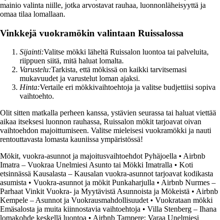
mainio valinta niille, jotka arvostavat rauhaa, luonnonläheisyyttä ja
omaa tilaa lomallaan.
Vinkkejä vuokramökin valintaan Ruissalossa
Sijainti:
Valitse mökki läheltä Ruissalon luontoa tai palveluita,
riippuen siitä, mitä haluat lomalta.
Varustelu:
Tarkista, että mökissä on kaikki tarvitsemasi
mukavuudet ja varustelut loman ajaksi.
Hinta:
Vertaile eri mökkivaihtoehtoja ja valitse budjettiisi sopiva
vaihtoehto.
Olit sitten matkalla perheen kanssa, ystävien seurassa tai haluat viettää
aikaa itseksesi luonnon rauhassa, Ruissalon mökit tarjoavat oivan
vaihtoehdon majoittumiseen. Valitse mieleisesi vuokramökki ja nauti
rentouttavasta lomasta kauniissa ympäristössä!
Mökit, vuokra-asunnot ja majoitusvaihtoehdot Pyhäjoella
•
Airbnb
Imatra – Vuokraa Unelmiesi Asunto tai Mökki Imatralla
•
Koti
etsinnässä Kausalasta – Kausalan vuokra-asunnot tarjoavat kodikasta
asumista
•
Vuokra-asunnot ja mökit Punkaharjulla
•
Airbnb Nurmes –
Parhaat Vinkit Vuokra- ja Myytävistä Asunnoista ja Mökeistä
•
Airbnb
Kempele – Asunnot ja Vuokrausmahdollisuudet
•
Vuokrataan mökki
Emäsalosta ja muita kiinnostavia vaihtoehtoja
•
Villa Stenberg – Ihana
lomakohde keskellä luontoa
•
Airbnb Tampere: Varaa Unelmiesi