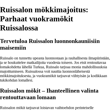
Ruissalon mökkimajoitus:
Parhaat vuokramökit
Ruissalossa
Tervetuloa Ruissalon luonnonkauniisiin
maisemiin
Ruissalo on tunnettu upeasta luonnostaan ja rauhallisesta ilmapiiristään,
ja se houkuttelee matkailijoita vuodesta toiseen. Jos etsit rentouttavaa
lomakohdetta lähellä Turkua, Ruissalo tarjoaa monia mahdollisuuksia
majoittumiseen. Ruissalossa voit nauttia luonnonläheisestä
mökkimajoituksesta, ja vuokramökit tarjoavat viihtyisän ja kodikkaan
tukikohdan lomallesi.
Ruissalon mökit – Ihanteellinen valinta
rentouttavaan lomaan
Ruissalon mökit tarjoavat loistavan vaihtoehdon perinteiselle