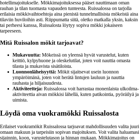
hotellimajoitukselle. Mökkimajoituksessa pääset nauttimaan oman
rauhan ja tilan tuomasta vapauden tunteesta. Ruissalossa on tarjolla
erilaisia mökkivaihtoehtoja aina pienistä tunnelmallisista mökeistä aina
tilaviin huviloihin asti. Riippumatta siitä, oletko matkalla yksin, kaksin
tai perheesi kanssa, Ruissalosta löytyy sopiva mökki jokaiseen
tarpeeseen.
Mitä Ruissalon mökit tarjoavat?
Mukavuutta:
Mökeissä on yleensä hyvät varustelut, kuten
keittiö, kylpyhuone ja oleskelutilat, joten voit nauttia omasta
tilasta ja mukavista sisätiloista.
Luonnonläheisyyttä:
Mökit sijaitsevat usein luonnon
ympäröimänä, joten voit herätä lintujen lauluun ja nauttia
rauhasta ja hiljaisuudesta.
Aktiviteetteja:
Ruissalossa voit harrastaa monenlaista ulkoilma-
aktiviteettia aivan mökkisi lähellä, kuten patikointia, pyöräilyä ja
uimista.
Löydä oma vuokramökki Ruissalosta
Erilaiset vuokramökit Ruissalossa tarjoavat mahdollisuuden valita juuri
omaan makuun ja tarpeisiin sopivan majoituksen. Voit valita haluamasi
sijainnin, koon, varustelutason ja hinnan mukaan. Mökkimajoitus on