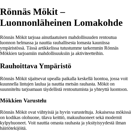
Rönnäs Mökit –
Luonnonläheinen Lomakohde
Rönnäs Mökit tarjoaa ainutlaatuisen mahdollisuuden rentoutua
luonnon helmassa ja nauttia rauhallisesta lomasta kauniissa
ympäristössä. Tässä artikkelissa tutustumme tarkemmin Rönnäs
Mökkien tarjoamiin mahdollisuuksiin ja aktiviteetteihin.
Rauhoittava Ympäristö
Rönnäs Mökit sijaitsevat upealla paikalla keskellä luontoa, jossa voit
kuunnella lintujen laulua ja nauttia metsän rauhasta. Mökit on
suunniteltu tarjoamaan täydellistä rentoutumista ja yhteyttä luontoon.
Mökkien Varustelu
Rönnäs Mökit ovat viihtyisiä ja hyvin varusteltuja. Jokaisessa mökissä
on kodikas olohuone, tilava keittiö, makuuhuoneet sekä modernit
kylpyhuoneet. Voit nauttia omasta rauhasta ja yksityisyydestä ilman
häiriötekijöitä.