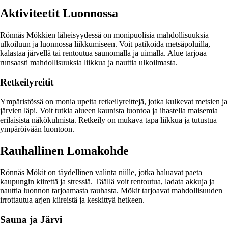
Aktiviteetit Luonnossa
Rönnäs Mökkien läheisyydessä on monipuolisia mahdollisuuksia
ulkoiluun ja luonnossa liikkumiseen. Voit patikoida metsäpoluilla,
kalastaa järvellä tai rentoutua saunomalla ja uimalla. Alue tarjoaa
runsaasti mahdollisuuksia liikkua ja nauttia ulkoilmasta.
Retkeilyreitit
Ympäristössä on monia upeita retkeilyreittejä, jotka kulkevat metsien ja
järvien läpi. Voit tutkia alueen kaunista luontoa ja ihastella maisemia
erilaisista näkökulmista. Retkeily on mukava tapa liikkua ja tutustua
ympäröivään luontoon.
Rauhallinen Lomakohde
Rönnäs Mökit on täydellinen valinta niille, jotka haluavat paeta
kaupungin kiirettä ja stressiä. Täällä voit rentoutua, ladata akkuja ja
nauttia luonnon tarjoamasta rauhasta. Mökit tarjoavat mahdollisuuden
irrottautua arjen kiireistä ja keskittyä hetkeen.
Sauna ja Järvi