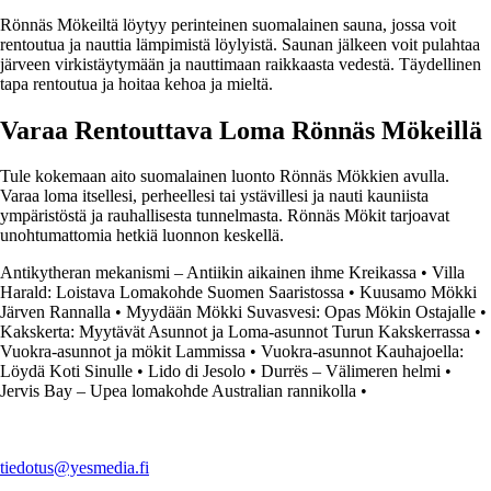
Rönnäs Mökeiltä löytyy perinteinen suomalainen sauna, jossa voit
rentoutua ja nauttia lämpimistä löylyistä. Saunan jälkeen voit pulahtaa
järveen virkistäytymään ja nauttimaan raikkaasta vedestä. Täydellinen
tapa rentoutua ja hoitaa kehoa ja mieltä.
Varaa Rentouttava Loma Rönnäs Mökeillä
Tule kokemaan aito suomalainen luonto Rönnäs Mökkien avulla.
Varaa loma itsellesi, perheellesi tai ystävillesi ja nauti kauniista
ympäristöstä ja rauhallisesta tunnelmasta. Rönnäs Mökit tarjoavat
unohtumattomia hetkiä luonnon keskellä.
Antikytheran mekanismi – Antiikin aikainen ihme Kreikassa
•
Villa
Harald: Loistava Lomakohde Suomen Saaristossa
•
Kuusamo Mökki
Järven Rannalla
•
Myydään Mökki Suvasvesi: Opas Mökin Ostajalle
•
Kakskerta: Myytävät Asunnot ja Loma-asunnot Turun Kakskerrassa
•
Vuokra-asunnot ja mökit Lammissa
•
Vuokra-asunnot Kauhajoella:
Löydä Koti Sinulle
•
Lido di Jesolo
•
Durrës – Välimeren helmi
•
Jervis Bay – Upea lomakohde Australian rannikolla
•
tiedotus@yesmedia.fi