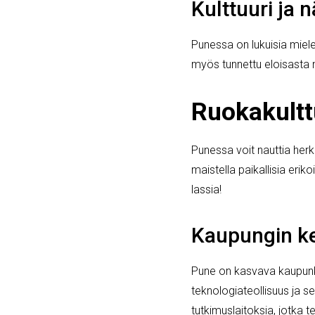
Kulttuuri ja 
Punessa on lukuisia mielen
myös tunnettu eloisasta m
Ruokakultt
Punessa voit nauttia herku
maistella paikallisia eri
lassia!
Kaupungin k
Pune on kasvava kaupunki
teknologiateollisuus ja 
tutkimuslaitoksia, jotka 