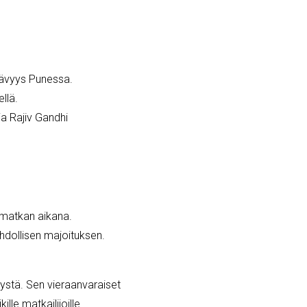
tävyys Punessa.
llä.
ja Rajiv Gandhi
 matkan aikana.
ahdollisen majoituksen.
tystä. Sen vieraanvaraiset
le matkailijoille.