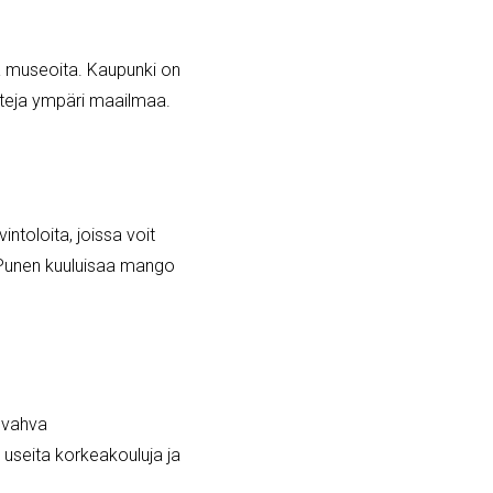
 ja museoita. Kaupunki on
isteja ympäri maailmaa.
intoloita, joissa voit
la Punen kuuluisaa mango
 vahva
useita korkeakouluja ja