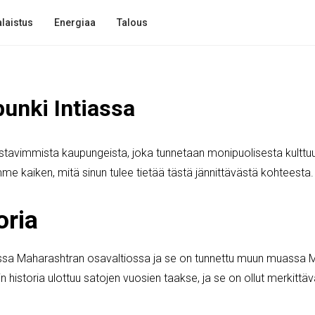
laistus
Energiaa
Talous
unki Intiassa
ostavimmista kaupungeista, joka tunnetaan monipuolisesta kulttuur
me kaiken, mitä sinun tulee tietää tästä jännittävästä kohteesta.
oria
iassa Maharashtran osavaltiossa ja se on tunnettu muun muassa 
historia ulottuu satojen vuosien taakse, ja se on ollut merkittäv