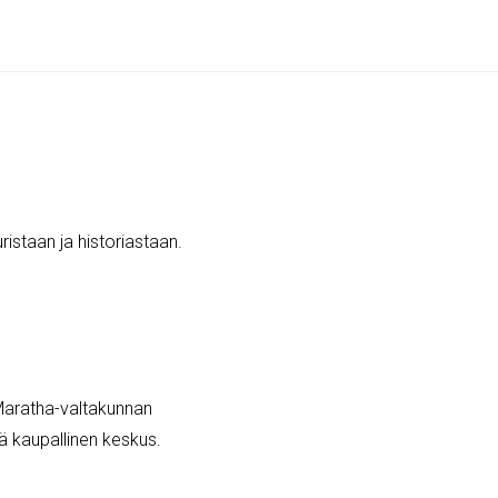
istaan ja historiastaan.
Maratha-valtakunnan
ä kaupallinen keskus.