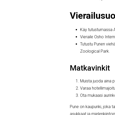
Vierailusu
Käy tutustumassa A
Vieraile Osho Inter
Tutustu Punen viehä
Zoological Park.
Matkavinkit
Muista juoda aina 
Varaa hotellimajoit
Ota mukaasi aurink
Pune on kaupunki, joka ta
asukkaat ja mielenkiintoi