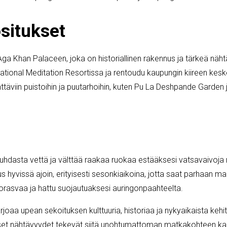
ositukset
ga Khan Palaceen, joka on historiallinen rakennus ja tärkeä näh
national Meditation Resortissa ja rentoudu kaupungin kiireen keske
ttäviin puistoihin ja puutarhoihin, kuten Pu La Deshpande Garden 
puhdasta vettä ja välttää raakaa ruokaa estääksesi vatsavaivoja
us hyvissä ajoin, erityisesti sesonkiaikoina, jotta saat parhaan m
orasvaa ja hattu suojautuaksesi auringonpaahteelta.
rjoaa upean sekoituksen kulttuuria, historiaa ja nykyaikaista kehi
set nähtävyydet tekevät siitä unohtumattoman matkakohteen kaikil