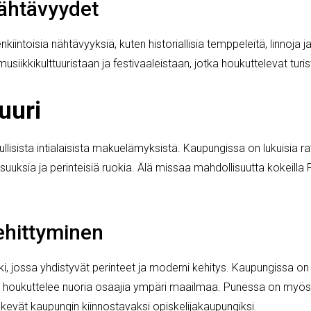
nähtävyydet
kiintoisia nähtävyyksiä, kuten historiallisia temppeleitä, linnoja
usiikkikulttuuristaan ja festivaaleistaan, jotka houkuttelevat tur
uuri
llisista intialaisista makuelämyksistä. Kaupungissa on lukuisia rav
koisuuksia ja perinteisiä ruokia. Älä missaa mahdollisuutta kokeil
ehittyminen
, jossa yhdistyvät perinteet ja moderni kehitys. Kaupungissa on
se houkuttelee nuoria osaajia ympäri maailmaa. Punessa on myös 
tekevät kaupungin kiinnostavaksi opiskelijakaupungiksi.