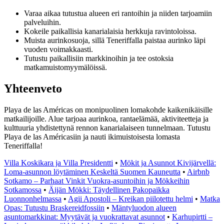
Varaa aikaa tutustua alueen eri rantoihin ja niiden tarjoamiin
palveluihin.
Kokeile paikallisia kanarialaisia herkkuja ravintoloissa.
Muista aurinkosuoja, sillä Teneriffalla paistaa aurinko läpi
vuoden voimakkaasti.
Tutustu paikallisiin markkinoihin ja tee ostoksia
matkamuistomyymälöissä.
Yhteenveto
Playa de las Américas on monipuolinen lomakohde kaikenikäisille
matkailijoille. Alue tarjoaa aurinkoa, rantaelämää, aktiviteetteja ja
kulttuuria yhdistettynä rennon kanarialaiseen tunnelmaan. Tutustu
Playa de las Américasiin ja nauti ikimuistoisesta lomasta
Teneriffalla!
Villa Koskikara ja Villa Presidentti
•
Mökit ja Asunnot Kivijärvellä:
Loma-asunnon löytäminen Keskeltä Suomen Kauneutta
•
Airbnb
Sotkamo – Parhaat Vinkit Vuokra-asuntoihin ja Mökkeihin
Sotkamossa
•
Äijän Mökki: Täydellinen Pakopaikka
Luonnonhelmassa
•
Agii Apostoli – Kreikan piilotettu helmi
•
Matka
Opas: Tutustu Braskereidfossiin
•
Mäntyluodon alueen
asuntomarkkinat: Myytävät ja vuokrattavat asunnot
•
Karhupirtti –