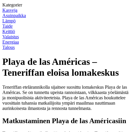
Kategorier
Kasveja
Asuinpaikka
Lämpö
Taide
Keittiö
Valaistus
Energiaa
Talous
Playa de las Américas –
Teneriffan eloisa lomakeskus
Teneriffan etelärannikolla sijaitsee suosittu lomakeskus Playa de las
Américas. Se on tunnettu upeista rannoistaan, vilkkaasta yöelämästä
ja monipuolisista aktiviteeteista. Playa de las Américas houkuttelee
vuosittain tuhansia matkailijoita ympäri maailmaa nauttimaan
aurinkoisesta ilmastosta ja rennosta tunnelmasta.
Matkustaminen Playa de las Américasiin