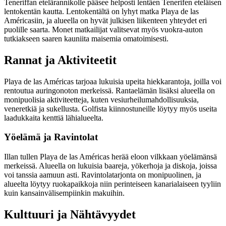
Teneriffan etelärannikolle pääsee helposti lentäen Tenerifen eteläisen
lentokentän kautta. Lentokentältä on lyhyt matka Playa de las
Américasiin, ja alueella on hyvät julkisen liikenteen yhteydet eri
puolille saarta. Monet matkailijat valitsevat myös vuokra-auton
tutkiakseen saaren kauniita maisemia omatoimisesti.
Rannat ja Aktiviteetit
Playa de las Américas tarjoaa lukuisia upeita hiekkarantoja, joilla voi
rentoutua auringonoton merkeissä. Rantaelämän lisäksi alueella on
monipuolisia aktiviteetteja, kuten vesiurheilumahdollisuuksia,
veneretkiä ja sukellusta. Golfista kiinnostuneille löytyy myös useita
laadukkaita kenttiä lähialueelta.
Yöelämä ja Ravintolat
Illan tullen Playa de las Américas herää eloon vilkkaan yöelämänsä
merkeissä. Alueella on lukuisia baareja, yökerhoja ja diskoja, joissa
voi tanssia aamuun asti. Ravintolatarjonta on monipuolinen, ja
alueelta löytyy ruokapaikkoja niin perinteiseen kanarialaiseen tyyliin
kuin kansainvälisempiinkin makuihin.
Kulttuuri ja Nähtävyydet