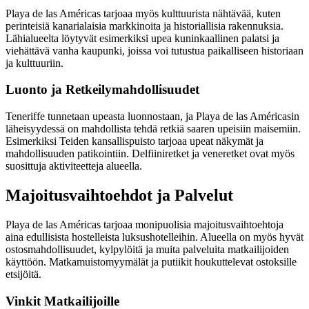
Playa de las Américas tarjoaa myös kulttuurista nähtävää, kuten
perinteisiä kanarialaisia markkinoita ja historiallisia rakennuksia.
Lähialueelta löytyvät esimerkiksi upea kuninkaallinen palatsi ja
viehättävä vanha kaupunki, joissa voi tutustua paikalliseen historiaan
ja kulttuuriin.
Luonto ja Retkeilymahdollisuudet
Teneriffe tunnetaan upeasta luonnostaan, ja Playa de las Américasin
läheisyydessä on mahdollista tehdä retkiä saaren upeisiin maisemiin.
Esimerkiksi Teiden kansallispuisto tarjoaa upeat näkymät ja
mahdollisuuden patikointiin. Delfiiniretket ja veneretket ovat myös
suosittuja aktiviteetteja alueella.
Majoitusvaihtoehdot ja Palvelut
Playa de las Américas tarjoaa monipuolisia majoitusvaihtoehtoja
aina edullisista hostelleista luksushotelleihin. Alueella on myös hyvät
ostosmahdollisuudet, kylpylöitä ja muita palveluita matkailijoiden
käyttöön. Matkamuistomyymälät ja putiikit houkuttelevat ostoksille
etsijöitä.
Vinkit Matkailijoille