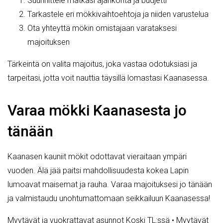
Suunnittele matkasi ajankohta ja budjetti
Tarkastele eri mökkivaihtoehtoja ja niiden varustelua
Ota yhteyttä mökin omistajaan varataksesi
majoituksen
Tärkeintä on valita majoitus, joka vastaa odotuksiasi ja
tarpeitasi, jotta voit nauttia täysillä lomastasi Kaanasessa.
Varaa mökki Kaanasesta jo
tänään
Kaanasen kauniit mökit odottavat vieraitaan ympäri
vuoden. Älä jää paitsi mahdollisuudesta kokea Lapin
lumoavat maisemat ja rauha. Varaa majoituksesi jo tänään
ja valmistaudu unohtumattomaan seikkailuun Kaanasessa!
Myytävät ja vuokrattavat asunnot Koski TL:ssä
•
Myytävät