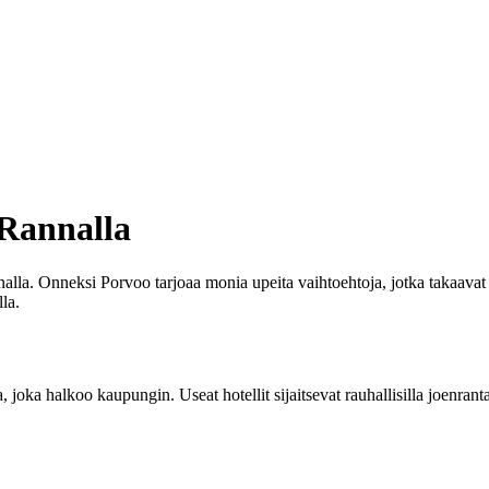
 Rannalla
nalla. Onneksi Porvoo tarjoaa monia upeita vaihtoehtoja, jotka takaavat 
la.
 joka halkoo kaupungin. Useat hotellit sijaitsevat rauhallisilla joenranta