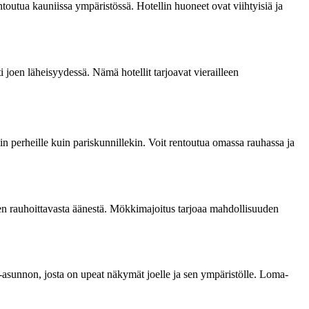
ntoutua kauniissa ympäristössä. Hotellin huoneet ovat viihtyisiä ja
i joen läheisyydessä. Nämä hotellit tarjoavat vierailleen
iin perheille kuin pariskunnillekin. Voit rentoutua omassa rauhassa ja
joen rauhoittavasta äänestä. Mökkimajoitus tarjoaa mahdollisuuden
ma-asunnon, josta on upeat näkymät joelle ja sen ympäristölle. Loma-