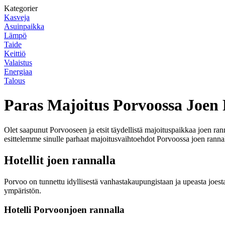
Kategorier
Kasveja
Asuinpaikka
Lämpö
Taide
Keittiö
Valaistus
Energiaa
Talous
Paras Majoitus Porvoossa Joen
Olet saapunut Porvooseen ja etsit täydellistä majoituspaikkaa joen ran
esittelemme sinulle parhaat majoitusvaihtoehdot Porvoossa joen rannal
Hotellit joen rannalla
Porvoo on tunnettu idyllisestä vanhastakaupungistaan ja upeasta joesta,
ympäristön.
Hotelli Porvoonjoen rannalla