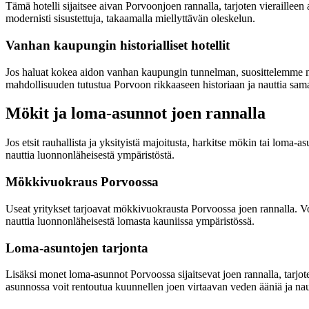
Tämä hotelli sijaitsee aivan Porvoonjoen rannalla, tarjoten vierailleen
modernisti sisustettuja, takaamalla miellyttävän oleskelun.
Vanhan kaupungin historialliset hotellit
Jos haluat kokea aidon vanhan kaupungin tunnelman, suosittelemme majoit
mahdollisuuden tutustua Porvoon rikkaaseen historiaan ja nauttia sama
Mökit ja loma-asunnot joen rannalla
Jos etsit rauhallista ja yksityistä majoitusta, harkitse mökin tai loma
nauttia luonnonläheisestä ympäristöstä.
Mökkivuokraus Porvoossa
Useat yritykset tarjoavat mökkivuokrausta Porvoossa joen rannalla. Voi
nauttia luonnonläheisestä lomasta kauniissa ympäristössä.
Loma-asuntojen tarjonta
Lisäksi monet loma-asunnot Porvoossa sijaitsevat joen rannalla, tarjote
asunnossa voit rentoutua kuunnellen joen virtaavan veden ääniä ja nau