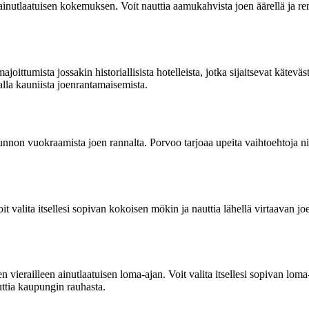
 ainutlaatuisen kokemuksen. Voit nauttia aamukahvista joen äärellä ja re
tumista jossakin historiallisista hotelleista, jotka sijaitsevat käteväst
lla kauniista joenrantamaisemista.
-asunnon vuokraamista joen rannalta. Porvoo tarjoaa upeita vaihtoehtoja n
t valita itsellesi sopivan kokoisen mökin ja nauttia lähellä virtaavan 
n vierailleen ainutlaatuisen loma-ajan. Voit valita itsellesi sopivan lo
ttia kaupungin rauhasta.