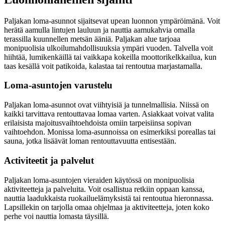
Paljakan loma-asunnot sijaitsevat upean luonnon ympäröimänä. Voit
herätä aamulla lintujen lauluun ja nauttia aamukahvia omalla
terassilla kuunnellen metsän ääniä. Paljakan alue tarjoaa
monipuolisia ulkoilumahdollisuuksia ympäri vuoden. Talvella voit
hiihtää, lumikenkäillä tai vaikkapa kokeilla moottorikelkkailua, kun
taas kesällä voit patikoida, kalastaa tai rentoutua marjastamalla.
Loma-asuntojen varustelu
Paljakan loma-asunnot ovat viihtyisiä ja tunnelmallisia. Niissä on
kaikki tarvittava rentouttavaa lomaa varten. Asiakkaat voivat valita
erilaisista majoitusvaihtoehdoista omiin tarpeisiinsa sopivan
vaihtoehdon. Monissa loma-asunnoissa on esimerkiksi poreallas tai
sauna, jotka lisäävät loman rentouttavuutta entisestään.
Activiteetit ja palvelut
Paljakan loma-asuntojen vieraiden käytössä on monipuolisia
aktiviteetteja ja palveluita. Voit osallistua retkiin oppaan kanssa,
nauttia laadukkaista ruokailuelämyksistä tai rentoutua hieronnassa.
Lapsillekin on tarjolla omaa ohjelmaa ja aktiviteetteja, joten koko
perhe voi nauttia lomasta täysillä.