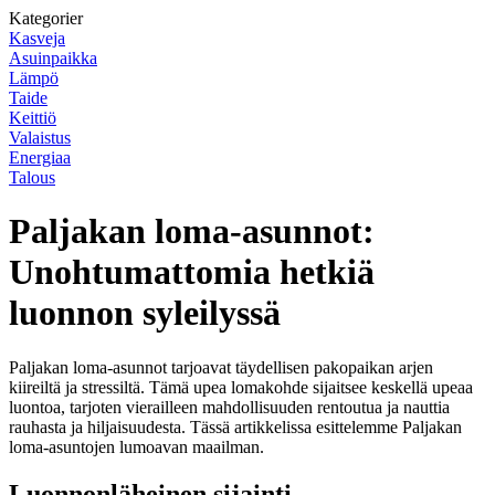
Kategorier
Kasveja
Asuinpaikka
Lämpö
Taide
Keittiö
Valaistus
Energiaa
Talous
Paljakan loma-asunnot:
Unohtumattomia hetkiä
luonnon syleilyssä
Paljakan loma-asunnot tarjoavat täydellisen pakopaikan arjen
kiireiltä ja stressiltä. Tämä upea lomakohde sijaitsee keskellä upeaa
luontoa, tarjoten vierailleen mahdollisuuden rentoutua ja nauttia
rauhasta ja hiljaisuudesta. Tässä artikkelissa esittelemme Paljakan
loma-asuntojen lumoavan maailman.
Luonnonläheinen sijainti