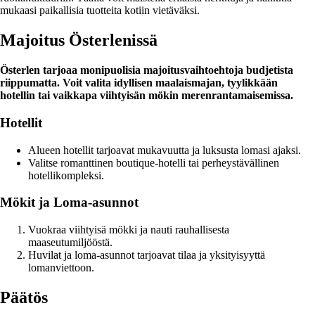
mukaasi paikallisia tuotteita kotiin vietäväksi.
Majoitus Österlenissä
Österlen tarjoaa monipuolisia majoitusvaihtoehtoja budjetista
riippumatta. Voit valita idyllisen maalaismajan, tyylikkään
hotellin tai vaikkapa viihtyisän mökin merenrantamaisemissa.
Hotellit
Alueen hotellit tarjoavat mukavuutta ja luksusta lomasi ajaksi.
Valitse romanttinen boutique-hotelli tai perheystävällinen
hotellikompleksi.
Mökit ja Loma-asunnot
Vuokraa viihtyisä mökki ja nauti rauhallisesta
maaseutumiljööstä.
Huvilat ja loma-asunnot tarjoavat tilaa ja yksityisyyttä
lomanviettoon.
Päätös