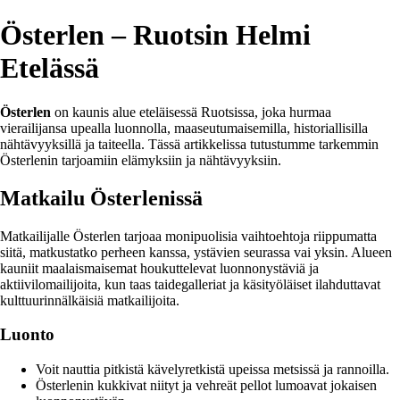
Österlen – Ruotsin Helmi
Etelässä
Österlen
on kaunis alue eteläisessä Ruotsissa, joka hurmaa
vierailijansa upealla luonnolla, maaseutumaisemilla, historiallisilla
nähtävyyksillä ja taiteella. Tässä artikkelissa tutustumme tarkemmin
Österlenin tarjoamiin elämyksiin ja nähtävyyksiin.
Matkailu Österlenissä
Matkailijalle Österlen tarjoaa monipuolisia vaihtoehtoja riippumatta
siitä, matkustatko perheen kanssa, ystävien seurassa vai yksin. Alueen
kauniit maalaismaisemat houkuttelevat luonnonystäviä ja
aktiivilomailijoita, kun taas taidegalleriat ja käsityöläiset ilahduttavat
kulttuurinnälkäisiä matkailijoita.
Luonto
Voit nauttia pitkistä kävelyretkistä upeissa metsissä ja rannoilla.
Österlenin kukkivat niityt ja vehreät pellot lumoavat jokaisen