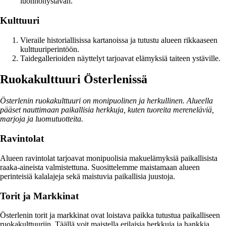
luonnonystävän.
Kulttuuri
Vieraile historiallisissa kartanoissa ja tutustu alueen rikkaaseen
kulttuuriperintöön.
Taidegallerioiden näyttelyt tarjoavat elämyksiä taiteen ystäville.
Ruokakulttuuri Österlenissä
Österlenin ruokakulttuuri on monipuolinen ja herkullinen. Alueella
pääset nauttimaan paikallisia herkkuja, kuten tuoreita mereneläviä,
marjoja ja luomutuotteita.
Ravintolat
Alueen ravintolat tarjoavat monipuolisia makuelämyksiä paikallisista
raaka-aineista valmistettuna. Suosittelemme maistamaan alueen
perinteisiä kalalajeja sekä maistuvia paikallisia juustoja.
Torit ja Markkinat
Österlenin torit ja markkinat ovat loistava paikka tutustua paikalliseen
ruokakulttuuriin. Täällä voit maistella erilaisia herkkuja ja hankkia