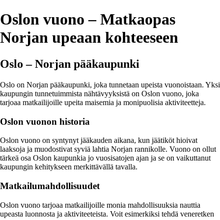
Oslon vuono – Matkaopas
Norjan upeaan kohteeseen
Oslo – Norjan pääkaupunki
Oslo on Norjan pääkaupunki, joka tunnetaan upeista vuonoistaan. Yksi
kaupungin tunnetuimmista nähtävyyksistä on Oslon vuono, joka
tarjoaa matkailijoille upeita maisemia ja monipuolisia aktiviteetteja.
Oslon vuonon historia
Oslon vuono on syntynyt jääkauden aikana, kun jäätiköt hioivat
laaksoja ja muodostivat syviä lahtia Norjan rannikolle. Vuono on ollut
tärkeä osa Oslon kaupunkia jo vuosisatojen ajan ja se on vaikuttanut
kaupungin kehitykseen merkittävällä tavalla.
Matkailumahdollisuudet
Oslon vuono tarjoaa matkailijoille monia mahdollisuuksia nauttia
upeasta luonnosta ja aktiviteeteista. Voit esimerkiksi tehdä veneretken