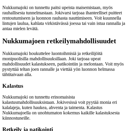
Nukkumajoki on tunnettu paitsi upeista maisemistaan, myös
rauhallisesta tunnelmastaan. Jokivarsi tarjoaa ihanteelliset puitteet
rentoutumiseen ja luonnon rauhasta nauttimiseen. Voit kuunnella
lintujen laulua, kahlata virkistävässä joessa tai vain istua rannalla ja
antaa mielen levätä.
Nukkumajoen retkeilymahdollisuudet
Nukkumajoki houkuttelee luontoihmisiä ja retkeilijöitä
monipuolisilla mahdollisuuksillaan. Joki tarjoaa upeat
mahdollisuudet kalastukseen, patikointiin ja melontaan. Voit myös
pystyttää teltan joen rannalle ja viettää yön luonnon helmassa
tähtitaivaan alla.
Kalastus
Nukkumajoki on tunnettu erinomaisista
kalastusmahdollisuuksistaan. Jokivesissä voit pyytää monia eri
kalalajeja, kuten haukea, ahventa ja taimenta. Kalastus
Nukkumajoella on unohtumaton kokemus kaikille kalastuksesta
kiinnostuneille.
Retkeily ja patikointi