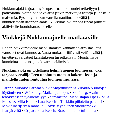
Nukkumajoki tarjoaa myös upeat mahdollisuudet retkeilyyn ja
patikointiin. Voit tutkia jokivartta pitkin merkittyjä reittejä ja ihastella
maisemia. Pysähdy matkan varrella nauttimaan eväitä ja
kuuntelemaan luonnon ääniä. Nukkumajoki tarjoaa upeat puitteet
aktiiviselle luontoharrastukselle.
Vinkkejä Nukkumajoelle matkaaville
Ennen Nukkumajoelle matkustamista kannattaa varmistaa, että
varusteet ovat kunnossa. Varaa mukaan riittävästi vettä, eväitä ja
tarvittavat varusteet kalastukseen tai retkeilyyn. Muista myös
kunnioittaa luontoa ja jokivarren eläimistöä.
Nukkumajoki on todellinen helmi Suomen luonnossa, joka
tarjoaa vierailijoilleen unohtumattoman kokemuksen ja
mahdollisuuden rentoutua luonnon rauhassa.
Airbnb Muonio: Parhaat Vinkit Majoituksen ja Vuokra-Asuntojen
löytämiseen
•
Würzburg: Matkailijan opas
•
Skaftung: Avain
tehokkaaseen työskentelyyn
•
Strömsund: Matkustajan Opas
•
Villa
Forssa & Villa Elina
•
Lara Beach – Turkkiin piilotettu paratiisi
•
Mökit Inarijärven rannalla: Löydä täydellinen vuokramökki
Inarijärveltä
•
Copacabana Beach: Brasilian tunnetuin ranta
•