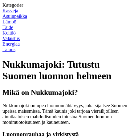
Kategorier
Kasveja
Asuinpaikka
Lämpö
Taide
Keittiö
Valaistus
Energiaa
Talous
Nukkumajoki: Tutustu
Suomen luonnon helmeen
Mikä on Nukkumajoki?
Nukkumajoki on upea luonnonnähtävyys, joka sijaitsee Suomen
upeissa maisemissa. Tämä kaunis joki tarjoaa vierailijoilleen
ainutlaatuisen mahdollisuuden tutustua Suomen luonnon
monimuotoisuuteen ja kauneuteen.
Luonnonrauhaa ja virkistystä