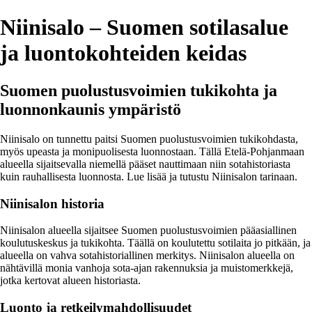
Niinisalo – Suomen sotilasalue
ja luontokohteiden keidas
Suomen puolustusvoimien tukikohta ja
luonnonkaunis ympäristö
Niinisalo on tunnettu paitsi Suomen puolustusvoimien tukikohdasta,
myös upeasta ja monipuolisesta luonnostaan. Tällä Etelä-Pohjanmaan
alueella sijaitsevalla niemellä pääset nauttimaan niin sotahistoriasta
kuin rauhallisesta luonnosta. Lue lisää ja tutustu Niinisalon tarinaan.
Niinisalon historia
Niinisalon alueella sijaitsee Suomen puolustusvoimien pääasiallinen
koulutuskeskus ja tukikohta. Täällä on koulutettu sotilaita jo pitkään, ja
alueella on vahva sotahistoriallinen merkitys. Niinisalon alueella on
nähtävillä monia vanhoja sota-ajan rakennuksia ja muistomerkkejä,
jotka kertovat alueen historiasta.
Luonto ja retkeilymahdollisuudet