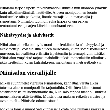
Niinisalo tarjoaa upeita retkeilymahdollisuuksia niin luonnon ystäville
kuin ulkoilmaelämästä nauttiville. Alueen monipuolinen luonto
houkuttelee niin patikoijia, lintuharrastajia kuin marjastajia ja
sienestäjiä. Niinisalon luonnonrauha tarjoaa oivan paikan
rentoutumiseen ja arjen kiireiden unohtamiseen.
Nähtävyydet ja aktiviteetit
Niinisalon alueella on myös monia mielenkiintoisia nähtävyyksiä ja
aktiviteetteja. Voit tutustua alueen museoihin, kuten sotahistorialliseen
museoon, tai osallistua erilaisiin tapahtumiin ja teemapäiviin. Lisäksi
Niinisalon ympäristö tarjoaa mahdollisuuksia monenlaisiin ulkoilma-
aktiviteetteihin, kuten kalastukseen, melontaan ja metsäretkeilyyn.
Niinisalon vierailijalle
Mikäli suunnittelet vierailua Niinisaloon, kannattaa varata aikaa
tutustua alueen monipuolisiin tarjontoihin. Olit sitten kiinnostunut
sotahistoriasta tai luonnonrauhasta, Niinisalo tarjoaa mahdollisuuksia
monenlaiseen aktiviteettiin. Muista ottaa mukaan retkeilyvarusteet ja
avoin mieli – Niinisalo odottaa sinua!
Mökit ja loma-asunnot Satakunnassa: Löydä oma rauhaisa paikkasi