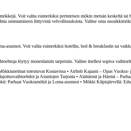
amökkejä. Voit valita esimerkiksi perinteisen mökin metsän keskeltä ta
htia omistamiseen liittyvistä velvollisuuksista. Valitse oma suosikkimök
oma-asunnot. Voit valita esimerkiksi hotellin, bed & breakfastin tai v
oehtoja löytyy monenlaisiin tarpeisiin. Valitse itsellesi sopiva vaihtoeh
Mökkiunelmat toteutuvat Kustavissa
•
Airbnb Kajaani – Opas Vuokra- 
joitusvaihtoehdot ja Asuntojen Tarjonta
•
Alahärmä ja Härmä – Parhaa
t: Parhaat Vuokramökit ja Loma-asunnot
•
Mökki Kilpisjärvellä: Edu