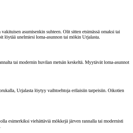
vakituisen asumisenkin suhteen. Olit sitten etsimässä omaksi tai
voit löytää unelmiesi loma-asunnon tai mökin Urjalasta.
n rannalta tai modernin huvilan metsän keskeltä. Myytävät loma-asunnot
ukalla, Urjalasta löytyy vaihtoehtoja erilaisiin tarpeisiin. Oikotien
la esimerkiksi viehättäviä mökkejä järven rannalla tai modernisti
.