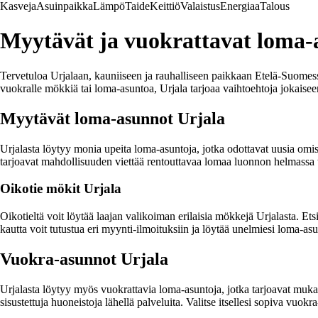
Kasveja
Asuinpaikka
Lämpö
Taide
Keittiö
Valaistus
Energiaa
Talous
Myytävät ja vuokrattavat loma-
Tervetuloa Urjalaan, kauniiseen ja rauhalliseen paikkaan Etelä-Suomess
vuokralle mökkiä tai loma-asuntoa, Urjala tarjoaa vaihtoehtoja jokaisee
Myytävät loma-asunnot Urjala
Urjalasta löytyy monia upeita loma-asuntoja, jotka odottavat uusia omis
tarjoavat mahdollisuuden viettää rentouttavaa lomaa luonnon helmassa t
Oikotie mökit Urjala
Oikotieltä voit löytää laajan valikoiman erilaisia mökkejä Urjalasta. Et
kautta voit tutustua eri myynti-ilmoituksiin ja löytää unelmiesi loma-as
Vuokra-asunnot Urjala
Urjalasta löytyy myös vuokrattavia loma-asuntoja, jotka tarjoavat muka
sisustettuja huoneistoja lähellä palveluita. Valitse itsellesi sopiva vuok