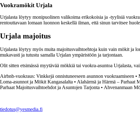
Vuokramökit Urjala
Urjalasta löytyy monipuolinen valikoima erikokoisia ja -tyylisiä vuokr
rentouttavaan lomaan luonnon keskellä ilman, että sinun tarvitsee huole
Urjala majoitus
Urjalasta löytyy myös muita majoitusvaihtoehtoja kuin vain mökit ja l
mukavasti ja tutustu samalla Urjalan ympäristöön ja tarjontaan.
Olit sitten etsimässä myytävää mökkiä tai vuokra-asuntoa Urjalasta, vaiht
Airbnb-vuokraus: Vinkkejä onnistuneeseen asunnon vuokraamiseen
•
Loma-asunnot ja Mökit Kangasalalta
•
Alahärmä ja Härmä – Parhaat Ma
Parhaat Majoitusvaihtoehdot ja Asuntojen Tarjonta
•
Ahvenanmaan Möki
tiedotus@yesmedia.fi