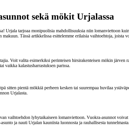
asunnot sekä mökit Urjalassa
a! Urjala tarjoaa monipuolisia mahdollisuuksia niin lomanviettoon kuin 
n makuun. Tässä artikkelissa esittelemme erilaisia vaihtoehtoja, joista 
tajia. Voit valita esimerkiksi perinteisen hirsirakenteisen mökin järve
ai vaikka kalastusharrastuksen parissa.
sitpä sitten pientä mökkiä perheen kesken tai suurempaa huvilaa ystäväpor
unnon Urjalasta.
van vaihtoehdon lyhytaikaiseen lomanviettoon. Vuokra-asunnot voivat ol
ra-asunto ja nauti Urjalan kauniista luonnosta ja rauhallisesta tunnelmasta