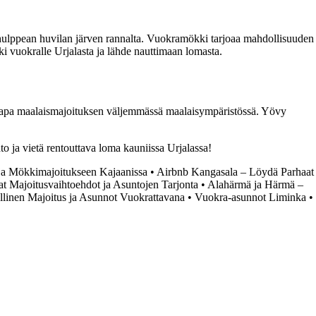
i hulppean huvilan järven rannalta. Vuokramökki tarjoaa mahdollisuuden
ki vuokralle Urjalasta ja lähde nauttimaan lomasta.
aikkapa maalaismajoituksen väljemmässä maalaisympäristössä. Yövy
to ja vietä rentouttava loma kauniissa Urjalassa!
ja Mökkimajoitukseen Kajaanissa
•
Airbnb Kangasala – Löydä Parhaat
t Majoitusvaihtoehdot ja Asuntojen Tarjonta
•
Alahärmä ja Härmä –
llinen Majoitus ja Asunnot Vuokrattavana
•
Vuokra-asunnot Liminka
•