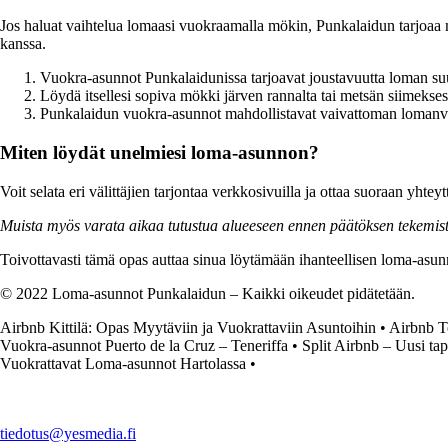
Jos haluat vaihtelua lomaasi vuokraamalla mökin, Punkalaidun tarjoaa
kanssa.
Vuokra-asunnot Punkalaidunissa tarjoavat joustavuutta loman su
Löydä itsellesi sopiva mökki järven rannalta tai metsän siimekses
Punkalaidun vuokra-asunnot mahdollistavat vaivattoman lomanvi
Miten löydät unelmiesi loma-asunnon?
Voit selata eri välittäjien tarjontaa verkkosivuilla ja ottaa suoraan yhtey
Muista myös varata aikaa tutustua alueeseen ennen päätöksen tekemistä
Toivottavasti tämä opas auttaa sinua löytämään ihanteellisen loma-asunn
© 2022 Loma-asunnot Punkalaidun – Kaikki oikeudet pidätetään.
Airbnb Kittilä: Opas Myytäviin ja Vuokrattaviin Asuntoihin
•
Airbnb T
Vuokra-asunnot Puerto de la Cruz – Teneriffa
•
Split Airbnb – Uusi tap
Vuokrattavat Loma-asunnot Hartolassa
•
tiedotus@yesmedia.fi