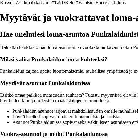
Kasveja
Asuinpaikka
Lämpö
Taide
Keittiö
Valaistus
Energiaa
Talous
Myytävät ja vuokrattavat loma
Hae unelmiesi loma-asuntoa Punkalaidunis
Haluatko hankkia oman loma-asunnon tai vuokrata mukavan mökin Punkal
Miksi valita Punkalaidun loma-kohteeksi?
Punkalaidun tarjoaa upeita luontomaisemia, rauhallista ympäristöä ja mo
Myytävät asunnot Punkalaidunissa
Etsitkö omaa paikkaa maaseudun rauhasta? Tutustu myynnissä oleviin l
huviloiden kuin perinteisten maalaistalojenkin muodossa.
Punkalaidun asunnot tarjoavat mahdollisuuden omalle rauhallisel
Löydä itsellesi sopiva kohde eri hintaluokista ja kooista.
Asunnot Punkalaidunissa sopivat sekä vakituiseen asumiseen ett
Vuokra-asunnot ja mökit Punkalaidunissa