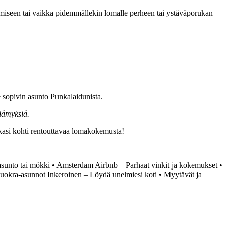
miseen tai vaikka pidemmällekin lomalle perheen tai ystäväporukan
lle sopivin asunto Punkalaidunista.
lämyksiä.
tkasi kohti rentouttavaa lomakokemusta!
asunto tai mökki
•
Amsterdam Airbnb – Parhaat vinkit ja kokemukset
•
uokra-asunnot Inkeroinen – Löydä unelmiesi koti
•
Myytävät ja