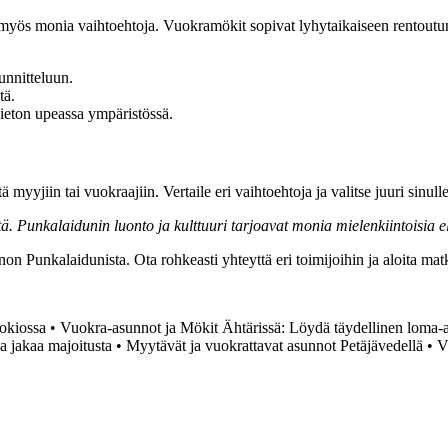
 myös monia vaihtoehtoja. Vuokramökit sopivat lyhytaikaiseen rentoutu
unnitteluun.
tä.
eton upeassa ympäristössä.
ttä myyjiin tai vuokraajiin. Vertaile eri vaihtoehtoja ja valitse juuri sinu
. Punkalaidunin luonto ja kulttuuri tarjoavat monia mielenkiintoisia e
on Punkalaidunista. Ota rohkeasti yhteyttä eri toimijoihin ja aloita ma
okiossa
•
Vuokra-asunnot ja Mökit Ähtärissä: Löydä täydellinen loma-
a jakaa majoitusta
•
Myytävät ja vuokrattavat asunnot Petäjävedellä
•
V