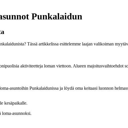
-asunnot Punkalaidun
ta
aidunista? Tässä artikkelissa esittelemme laajan valikoiman myytäviä 
nipuolisia aktiviteetteja loman viettoon. Alueen majoitusvaihtoehdot sop
oma-asuntoihin Punkalaidunissa ja löydä oma keitaasi luonnon helmass
le kesäpaikalle.
ä loma-asunnoksi.