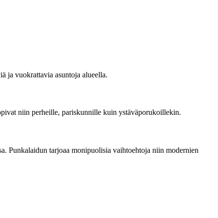
ja vuokrattavia asuntoja alueella.
ivat niin perheille, pariskunnille kuin ystäväporukoillekin.
a. Punkalaidun tarjoaa monipuolisia vaihtoehtoja niin modernien