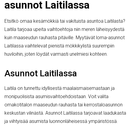
asunnot Laitilassa
Etsitkö omaa kesämökkiä tai vakituista asuntoa Laitilasta?
Laitila tarjoaa upeita vaihtoehtoja niin meren läheisyydestä
kuin maaseudun rauhasta pitäville. Myytävät loma-asunnot
Laitilassa vaihtelevat pienistä mökkikylistä suurempiin
huviloihin, joten löydät varmasti unelmiesi kohteen.
Asunnot Laitilassa
Laitila on tunnettu idyllisestä maalaismaisemastaan ja
monipuolisista asumisvaihtoehdoistaan. Voit valita
omakotitalon maaseudun rauhasta tai kerrostaloasunnon
keskustan vilinästä. Asunnot Laitilassa tarjoavat laadukasta
ja viihtyisää asumista luonnonläheisessä ympäristössä.