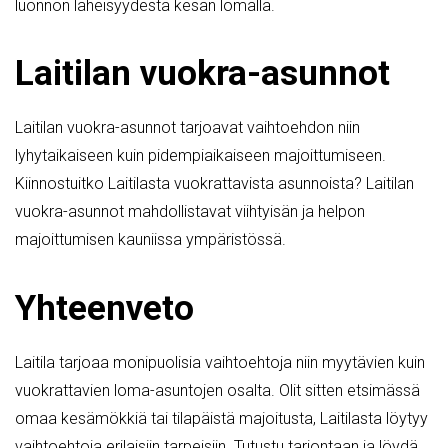
luonnon läheisyydestä kesän lomalla.
Laitilan vuokra-asunnot
Laitilan vuokra-asunnot tarjoavat vaihtoehdon niin
lyhytaikaiseen kuin pidempiaikaiseen majoittumiseen.
Kiinnostuitko Laitilasta vuokrattavista asunnoista? Laitilan
vuokra-asunnot mahdollistavat viihtyisän ja helpon
majoittumisen kauniissa ympäristössä.
Yhteenveto
Laitila tarjoaa monipuolisia vaihtoehtoja niin myytävien kuin
vuokrattavien loma-asuntojen osalta. Olit sitten etsimässä
omaa kesämökkiä tai tilapäistä majoitusta, Laitilasta löytyy
vaihtoehtoja erilaisiin tarpeisiin. Tutustu tarjontaan ja löydä