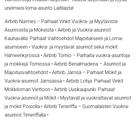
unelmiesi loma-asunto Laitilasta!
Airbnb Nurmes – Parhaat Vinkit Vuokra- ja Myytävistä
Asunnoista ja Mökeistä
•
Airbnb ja Vuokra-asunnot
Kauhavalla: Parhaat Vaihtoehdot Majoitukseen ja Loma-
asumiseen
•
Vuokra- ja myytävät asunnot sekä mökit
Hämeenkyrössä
•
Airbnb Tornio – Parhaita vuokra-asuntoja
ja mökkejä Torniossa
•
Airbnb Benalmadena – Asunnot ja
Majoitusvaihtoehdot
•
Airbnb Jämsä – Parhaat Mökit ja
Vuokra-asunnot Jämsässä
•
Airbnb Lohja: Parhaat Vinkit
Mökkiloman Viettoon
•
Airbnb Uusikaupunki: Parhaat
Vuokra-asunnot ja Mökit
•
Myytävät ja vuokrattavat asunnot
ja mökit Posiolla
•
Airbnb Teneriffa – Suomalaisten Vuokra-
asunnot Teneriffalla
•