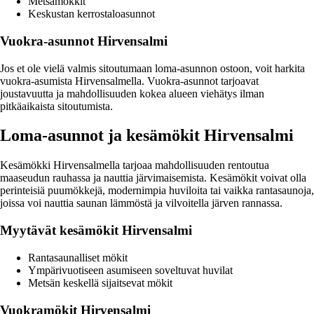
Metsämökkit
Keskustan kerrostaloasunnot
Vuokra-asunnot Hirvensalmi
Jos et ole vielä valmis sitoutumaan loma-asunnon ostoon, voit harkita
vuokra-asumista Hirvensalmella. Vuokra-asunnot tarjoavat
joustavuutta ja mahdollisuuden kokea alueen viehätys ilman
pitkäaikaista sitoutumista.
Loma-asunnot ja kesämökit Hirvensalmi
Kesämökki Hirvensalmella tarjoaa mahdollisuuden rentoutua
maaseudun rauhassa ja nauttia järvimaisemista. Kesämökit voivat olla
perinteisiä puumökkejä, modernimpia huviloita tai vaikka rantasaunoja,
joissa voi nauttia saunan lämmöstä ja vilvoitella järven rannassa.
Myytävät kesämökit Hirvensalmi
Rantasaunalliset mökit
Ympärivuotiseen asumiseen soveltuvat huvilat
Metsän keskellä sijaitsevat mökit
Vuokramökit Hirvensalmi