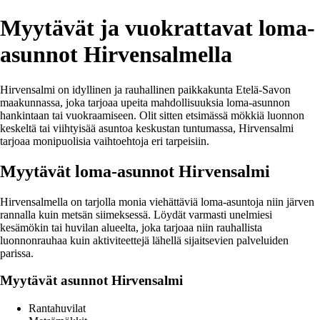
Myytävät ja vuokrattavat loma-
asunnot Hirvensalmella
Hirvensalmi on idyllinen ja rauhallinen paikkakunta Etelä-Savon
maakunnassa, joka tarjoaa upeita mahdollisuuksia loma-asunnon
hankintaan tai vuokraamiseen. Olit sitten etsimässä mökkiä luonnon
keskeltä tai viihtyisää asuntoa keskustan tuntumassa, Hirvensalmi
tarjoaa monipuolisia vaihtoehtoja eri tarpeisiin.
Myytävät loma-asunnot Hirvensalmi
Hirvensalmella on tarjolla monia viehättäviä loma-asuntoja niin järven
rannalla kuin metsän siimeksessä. Löydät varmasti unelmiesi
kesämökin tai huvilan alueelta, joka tarjoaa niin rauhallista
luonnonrauhaa kuin aktiviteettejä lähellä sijaitsevien palveluiden
parissa.
Myytävät asunnot Hirvensalmi
Rantahuvilat