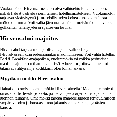
Vuokramökki Hirvensalmella on oiva vaihtoehto loman viettoon,
mikäli haluat vaihtelua perinteiseen hotellimajoitukseen. Vuokramökit
tarjoavat yksityisyyttä ja mahdollisuuden kokea aitoa suomalaista
mökkikulttuuria. Voit valita järvenrantamökin, metsämökin tai vaikka
golfkentän läheisyydessä sijaitsevan huvilan.
Hirvensalmi majoitus
Hirvensalmi tarjoaa monipuolisia majoitusvaihtoehtoja niin
lyhytaikaiseen kuin pidempäänkin majoittumiseen. Voit valita hotellin,
Bed & Breakfast -majapaikan, vuokramökin tai vaikka perinteisen
maalaismajoituksen tilan pihapiirissä. Alueen majoitusvaihtoehdot
takaavat viihtyisän ja kodikkaan olon loman aikana.
Myydään mökki Hirvensalmi
Haluaisitko omistaa oman mökin Hirvensalmella? Monet unelmoivat
omasta rauhallisesta paikasta, jonne voi paeta arjen kiireitä ja nauttia
luonnon rauhasta. Oma mökki tarjoaa mahdollisuuden rentoutumiseen
ympäri vuoden ja loma-asunnon jakamiseen perheen ja ystävien
kanssa.