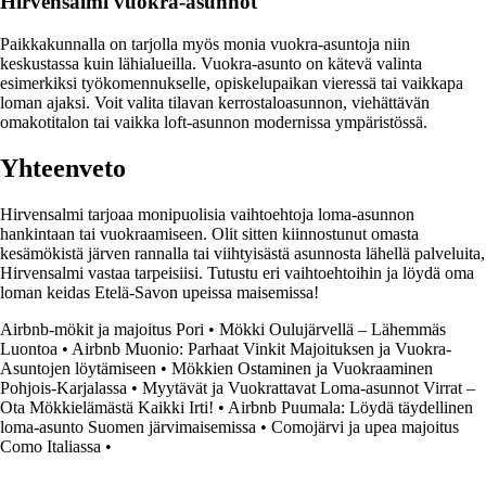
Hirvensalmi vuokra-asunnot
Paikkakunnalla on tarjolla myös monia vuokra-asuntoja niin
keskustassa kuin lähialueilla. Vuokra-asunto on kätevä valinta
esimerkiksi työkomennukselle, opiskelupaikan vieressä tai vaikkapa
loman ajaksi. Voit valita tilavan kerrostaloasunnon, viehättävän
omakotitalon tai vaikka loft-asunnon modernissa ympäristössä.
Yhteenveto
Hirvensalmi tarjoaa monipuolisia vaihtoehtoja loma-asunnon
hankintaan tai vuokraamiseen. Olit sitten kiinnostunut omasta
kesämökistä järven rannalla tai viihtyisästä asunnosta lähellä palveluita,
Hirvensalmi vastaa tarpeisiisi. Tutustu eri vaihtoehtoihin ja löydä oma
loman keidas Etelä-Savon upeissa maisemissa!
Airbnb-mökit ja majoitus Pori
•
Mökki Oulujärvellä – Lähemmäs
Luontoa
•
Airbnb Muonio: Parhaat Vinkit Majoituksen ja Vuokra-
Asuntojen löytämiseen
•
Mökkien Ostaminen ja Vuokraaminen
Pohjois-Karjalassa
•
Myytävät ja Vuokrattavat Loma-asunnot Virrat –
Ota Mökkielämästä Kaikki Irti!
•
Airbnb Puumala: Löydä täydellinen
loma-asunto Suomen järvimaisemissa
•
Comojärvi ja upea majoitus
Como Italiassa
•