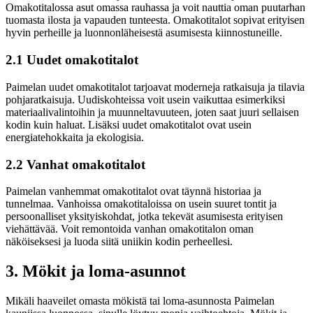
Omakotitalossa asut omassa rauhassa ja voit nauttia oman puutarhan
tuomasta ilosta ja vapauden tunteesta. Omakotitalot sopivat erityisen
hyvin perheille ja luonnonläheisestä asumisesta kiinnostuneille.
2.1 Uudet omakotitalot
Paimelan uudet omakotitalot tarjoavat moderneja ratkaisuja ja tilavia
pohjaratkaisuja. Uudiskohteissa voit usein vaikuttaa esimerkiksi
materiaalivalintoihin ja muunneltavuuteen, joten saat juuri sellaisen
kodin kuin haluat. Lisäksi uudet omakotitalot ovat usein
energiatehokkaita ja ekologisia.
2.2 Vanhat omakotitalot
Paimelan vanhemmat omakotitalot ovat täynnä historiaa ja
tunnelmaa. Vanhoissa omakotitaloissa on usein suuret tontit ja
persoonalliset yksityiskohdat, jotka tekevät asumisesta erityisen
viehättävää. Voit remontoida vanhan omakotitalon oman
näköiseksesi ja luoda siitä uniikin kodin perheellesi.
3. Mökit ja loma-asunnot
Mikäli haaveilet omasta mökistä tai loma-asunnosta Paimelan