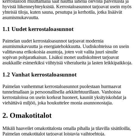
kerrostaloon muuttamalla saat nauttia lähellä olevista palveluista ja
hyvistä liikenneyhteyksistä. Kerrostaloasunnot tarjoavat usein myös
yhteisiä tiloja, kuten sauna, pesutupa ja kerhotila, jotka lisäävät
asumismukavuutta.
1.1 Uudet kerrostaloasunnot
Paimelan uudet kerrostaloasunnot tarjoavat modernia
asumismukavuutta ja energiatehokkuutta. Uudiskohteissa on usein
valittavana erikokoisia asuntoja, joten voit valita juuri sinulle
sopivan pohjaratkaisun. Lisäksi monet uudiskohteet tarjoavat
asukkaille esimerkiksi viihtyisiä viheralueita ja lasten leikkipaikkoja.
1.2 Vanhat kerrostaloasunnot
Paimelan vanhemmat kerrostaloasunnot puolestaan hurmaavat
tunnelmallaan ja persoonallisella arkkitehtuurillaan. Vanhoissa
kerrostaloissa on usein korkeat huoneet, kauniit yksityiskohdat ja
viehättävä miljöö, joka houkuttelee monia asunnonostajia.
2. Omakotitalot
Mikäli haaveilet omakotitalosta omalla pihalla ja tilavilla sisätiloilla,
Paimelan omakotitalot tarjoavat loistavia vaihtoehtoja.