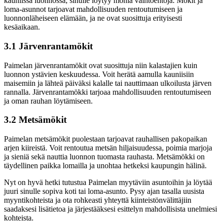
kauniissa luonnossa, sinulle löytyy monia vaihtoehtoja. Mökit ja
loma-asunnot tarjoavat mahdollisuuden rentoutumiseen ja
luonnonläheiseen elämään, ja ne ovat suosittuja erityisesti
kesäaikaan.
3.1 Järvenrantamökit
Paimelan järvenrantamökit ovat suosittuja niin kalastajien kuin
luonnon ystävien keskuudessa. Voit herätä aamulla kauniisiin
maisemiin ja lähteä päiväksi kalalle tai nauttimaan ulkoilusta järven
rannalla. Järvenrantamökki tarjoaa mahdollisuuden rentoutumiseen
ja oman rauhan löytämiseen.
3.2 Metsämökit
Paimelan metsämökit puolestaan tarjoavat rauhallisen pakopaikan
arjen kiireistä. Voit rentoutua metsän hiljaisuudessa, poimia marjoja
ja sieniä sekä nauttia luonnon tuomasta rauhasta. Metsämökki on
täydellinen paikka lomailla ja unohtaa hetkeksi kaupungin hälinä.
Nyt on hyvä hetki tutustua Paimelan myytäviin asuntoihin ja löytää
juuri sinulle sopiva koti tai loma-asunto. Pysy ajan tasalla uusista
myyntikohteista ja ota rohkeasti yhteyttä kiinteistönvälittäjiin
saadaksesi lisätietoa ja järjestääksesi esittelyn mahdollisista unelmiesi
kohteista.