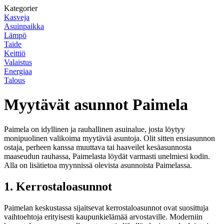
Kategorier
Kasveja
Asuinpaikka
Lämpö
Taide
Keittiö
Valaistus
Energiaa
Talous
Myytävät asunnot Paimela
Paimela on idyllinen ja rauhallinen asuinalue, josta löytyy
monipuolinen valikoima myytäviä asuntoja. Olit sitten ensiasunnon
ostaja, perheen kanssa muuttava tai haaveilet kesäasunnosta
maaseudun rauhassa, Paimelasta löydät varmasti unelmiesi kodin.
Alla on lisätietoa myynnissä olevista asunnoista Paimelassa.
1. Kerrostaloasunnot
Paimelan keskustassa sijaitsevat kerrostaloasunnot ovat suosittuja
vaihtoehtoja erityisesti kaupunkielämää arvostaville. Moderniin