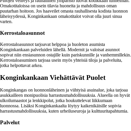
Pihojen vehreys ja rauhallinen ympäristö luovat kodikkaan tunnelman.
Omakotitaloissa on usein tilavia huoneita ja mahdollisuus oman
puutarhan hoitoon. Jos haaveilet omasta rauhallisesta kodista luonnon
läheisyydessä, Konginkankaan omakotitalot voivat olla juuri sinua
varten.
Kerrostaloasunnot
Kerrostaloasunnot tarjoavat helppoa ja huoleton asumista
Konginkankaan palveluiden lähellä. Modernit ja valoisat asunnot
sopivat niin ensiasunnon ostajille kuin pariskunnille ja vanhemmillekin.
Kerrostaloasuminen tarjoaa usein myös yhteisiä tiloja ja palveluita,
jotka helpottavat arkea.
Konginkankaan Viehättävät Puolet
Konginkangas on luonnonläheinen ja viihtyisä asuinalue, joka tarjoaa
asukkailleen monipuolisia harrastusmahdollisuuksia. Alueella on hyvät
ulkoilumaastot ja lenkkipolut, jotka houkuttelevat liikkumaan
luonnossa. Lisäksi Konginkankaalta löytyy kaikenikäisille sopivia
harrastusmahdollisuuksia, kuten urheiluseuroja ja kulttuuritapahtumia.
Palvelut