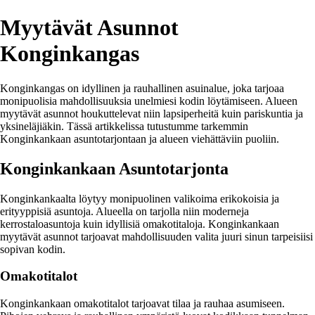
Myytävät Asunnot
Konginkangas
Konginkangas on idyllinen ja rauhallinen asuinalue, joka tarjoaa
monipuolisia mahdollisuuksia unelmiesi kodin löytämiseen. Alueen
myytävät asunnot houkuttelevat niin lapsiperheitä kuin pariskuntia ja
yksineläjiäkin. Tässä artikkelissa tutustumme tarkemmin
Konginkankaan asuntotarjontaan ja alueen viehättäviin puoliin.
Konginkankaan Asuntotarjonta
Konginkankaalta löytyy monipuolinen valikoima erikokoisia ja
erityyppisiä asuntoja. Alueella on tarjolla niin moderneja
kerrostaloasuntoja kuin idyllisiä omakotitaloja. Konginkankaan
myytävät asunnot tarjoavat mahdollisuuden valita juuri sinun tarpeisiisi
sopivan kodin.
Omakotitalot
Konginkankaan omakotitalot tarjoavat tilaa ja rauhaa asumiseen.