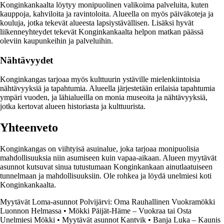
Konginkankaalta löytyy monipuolinen valikoima palveluita, kuten
kauppoja, kahviloita ja ravintoloita. Alueella on myös päiväkoteja ja
kouluja, jotka tekevät alueesta lapsiystävällisen. Lisäksi hyvät
liikenneyhteydet tekevät Konginkankaalta helpon matkan päässä
oleviin kaupunkeihin ja palveluihin.
Nähtävyydet
Konginkangas tarjoaa myös kulttuurin ystäville mielenkiintoisia
nähtävyyksiä ja tapahtumia. Alueella järjestetään erilaisia tapahtumia
ympäri vuoden, ja lähialueilla on monia museoita ja nähtävyyksiä,
jotka kertovat alueen historiasta ja kulttuurista.
Yhteenveto
Konginkangas on viihtyisä asuinalue, joka tarjoaa monipuolisia
mahdollisuuksia niin asumiseen kuin vapaa-aikaan. Alueen myytävät
asunnot kutsuvat sinua tutustumaan Konginkankaan ainutlaatuiseen
tunnelmaan ja mahdollisuuksiin. Ole rohkea ja löydä unelmiesi koti
Konginkankaalta.
Myytävät Loma-asunnot Polvijärvi: Oma Rauhallinen Vuokramökki
Luonnon Helmassa
•
Mökki Päijät-Häme – Vuokraa tai Osta
Unelmiesi Mökki
•
Myytävät asunnot Kantvik
•
Banja Luka – Kaunis